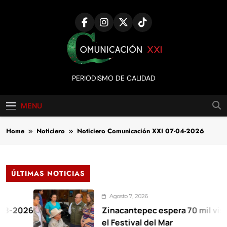
Skip
to
content
Comunicación
PERIODISMO DE CALIDAD
XXI
MENU
Home
Noticiero
Noticiero Comunicación XXI 07-04-2026
ÚLTIMAS NOTICIAS
Agosto 7, 2026
6
Zinacantepec espera 70 mil visitantes 
el Festival del Mar