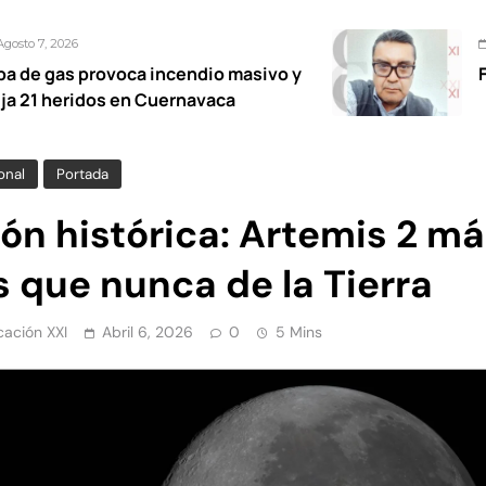
Agosto 7, 2026
ca incendio masivo y
Fétidas diputad
n Cuernavaca
onal
Portada
ón histórica: Artemis 2 m
s que nunca de la Tierra
ación XXI
Abril 6, 2026
0
5 Mins