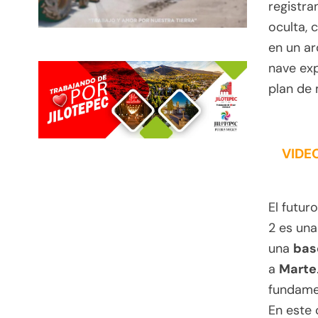
registra
oculta, 
en un ar
nave exp
plan de 
VIDEO
El futur
2 es una
una
bas
a
Marte
fundame
En este 