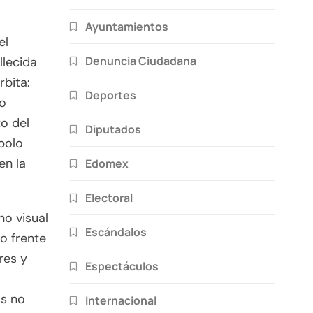
Ayuntamientos
el
Denuncia Ciudadana
llecida
rbita:
Deportes
mo
to del
Diputados
bolo
en la
Edomex
Electoral
no visual
Escándalos
so frente
res y
Espectáculos
a
as no
Internacional