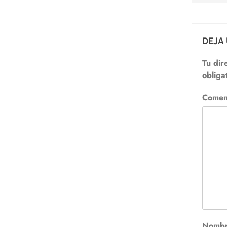
DEJA
Tu dir
obliga
Comen
Nomb