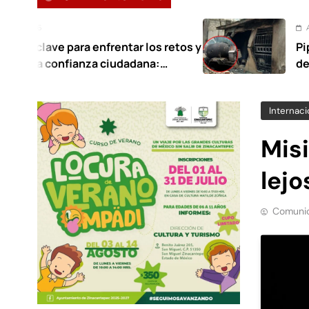
Agosto 7, 2026
a enfrentar los retos y
Pipa de gas provo
nza ciudadana:
deja 21 heridos e
Internaci
Misi
lejo
Comunic