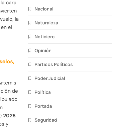
 la cara
Nacional
vierten
vuelo, la
Naturaleza
 en el
Noticiero
Opinión
selos,
Partidos Políticos
Poder Judicial
Artemis
ación de
Política
ripulado
Portada
án
de
2028
.
Seguridad
os y