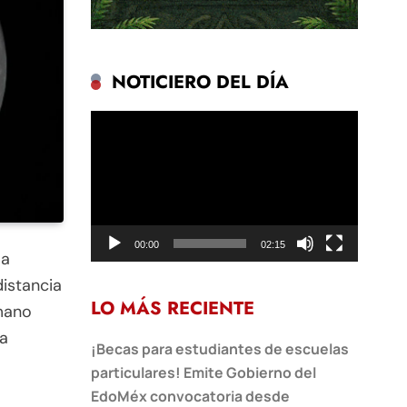
NOTICIERO DEL DÍA
Reproductor
de
vídeo
00:00
02:15
la
distancia
LO MÁS RECIENTE
umano
ca
¡Becas para estudiantes de escuelas
particulares! Emite Gobierno del
EdoMéx convocatoria desde