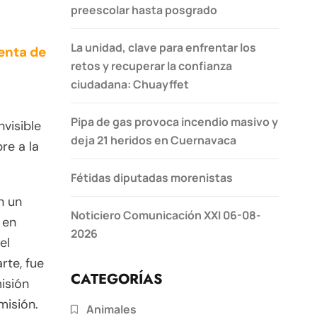
preescolar hasta posgrado
La unidad, clave para enfrentar los
enta de
retos y recuperar la confianza
ciudadana: Chuayffet
Pipa de gas provoca incendio masivo y
nvisible
deja 21 heridos en Cuernavaca
re a la
Fétidas diputadas morenistas
n un
Noticiero Comunicación XXI 06-08-
 en
2026
el
rte, fue
CATEGORÍAS
isión
misión.
Animales