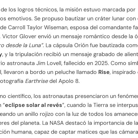
 de los logros técnicos, la misión estuvo marcada por
 emotivos. Se propuso bautizar un cráter lunar con 
de Carroll Taylor Wiseman, esposa del comandante fa
 Victor Glover envió un mensaje romántico desde la ó
ro desde la Luna”
. La cápsula Orión fue bautizada co
y
, y la tripulación recibió un mensaje grabado de alien
io astronauta Jim Lovell, fallecido en 2025. Como sím
l, llevaron a bordo un peluche llamado
Rise
, inspirado 
fotografía
Earthrise
del Apolo 8.
ano científico, los astronautas presenciaron un fenóme
n “
eclipse solar al revés
”, cuando la Tierra se interpu
creando un anillo rojizo con la luz de todos los amanece
res del planeta. La NASA destacó la importancia de l
ción humana, capaz de captar matices que las cámar