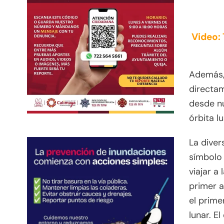
Video:
Además,
directam
desde nu
órbita l
La diver
símbolo 
viajar a
primer a
el prime
lunar. E