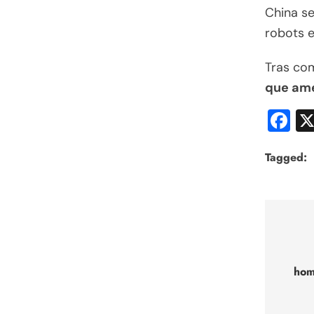
China se
robots e
Tras com
que ame
F
Tagged:
Nav
de
hom
entr