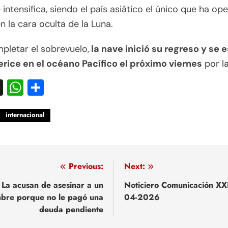
 intensifica, siendo el país asiático el único que ha op
n la cara oculta de la Luna.
pletar el sobrevuelo,
la nave inició su regreso y se 
rice en el océano Pacífico el próximo viernes
por l
acebook
X
WhatsApp
Compartir
internacional
egación
Previous:
Next:
La acusan de asesinar a un
Noticiero Comunicación XX
bre porque no le pagó una
04-2026
adas
deuda pendiente