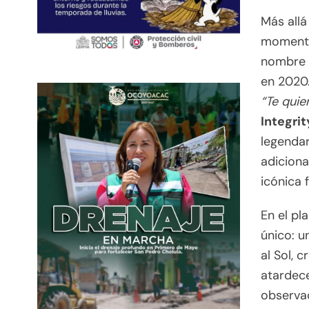
Más allá
momentos
nombre 
en 2020.
“Te quie
Integrit
legendar
adiciona
icónica 
En el pl
único: u
al Sol, 
atardece
observa