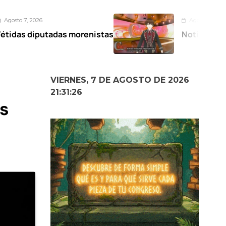
Agosto 6, 2026
as morenistas
Noticiero Comunicación X
VIERNES, 7 DE AGOSTO DE 2026
21:31:27
ás