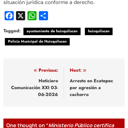
situación jurídica conforme a derecho.
Facebook
X
WhatsApp
Compartir
Tagged:
ayuntamiento de huixquilucan
huixquilucan
Policía Municipal de Huixquilucan
Navegación
Previous:
Next:
de
Noticiero
Arresto en Ecatepec
Comunicación XXI 03-
por agresión a
entradas
06-2026
cachorro
One thought on “
Ministerio Público certifica