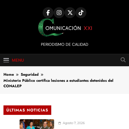
Skip
to
content
Comunicación
PERIODISMO DE CALIDAD
XXI
MENU
Home
Seguridad
Ministerio Público certifica lesiones a estudiantes detenidos del
CONALEP
ÚLTIMAS NOTICIAS
Agosto 7, 2026