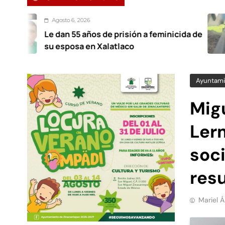
to 6, 2026
Ag
n 55 años de prisión a feminicida de
Eca
posa en Xalatlaco
can
Ayuntami
Mig
Ler
soc
res
Mariel 