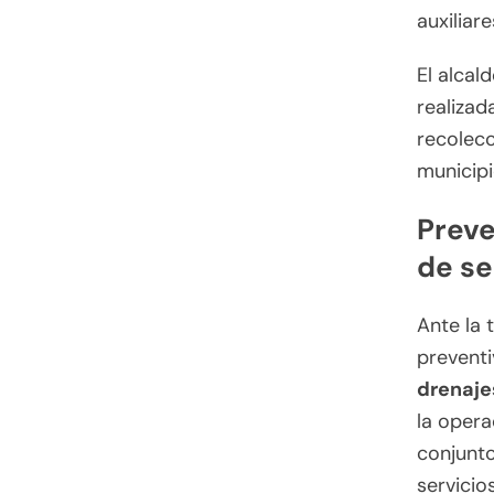
auxiliar
El alcal
realizada
recolec
municipi
Preve
de se
Ante la 
prevent
drenajes
la opera
conjunto
servicio