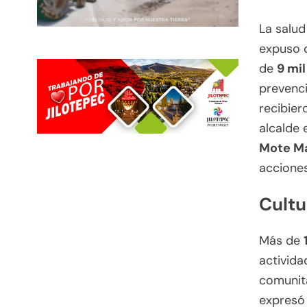
La salud
expuso 
de
9 mi
prevenci
recibier
alcalde 
Mote Ma
acciones
Cultu
Más de
activida
comunita
expresó 