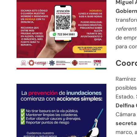
Miguel 
Gobier
transfor
referent
de empr
para con
Coord
Ramírez
posibles
Estado. 
Delfina
Cámara 
secreta
marco, 