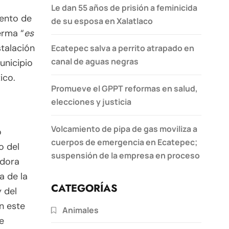
Le dan 55 años de prisión a feminicida
mento de
de su esposa en Xalatlaco
erma “
es
stalación
Ecatepec salva a perrito atrapado en
canal de aguas negras
municipio
ico.
Promueve el GPPT reformas en salud,
elecciones y justicia
Volcamiento de pipa de gas moviliza a
o
cuerpos de emergencia en Ecatepec;
o del
suspensión de la empresa en proceso
adora
a de la
CATEGORÍAS
y del
En este
Animales
e