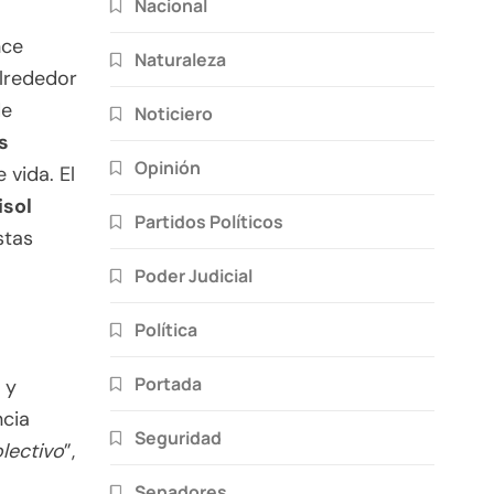
Nacional
nce
Naturaleza
lrededor
de
Noticiero
s
Opinión
 vida. El
isol
Partidos Políticos
stas
Poder Judicial
Política
Portada
 y
ncia
Seguridad
lectivo
”,
Senadores