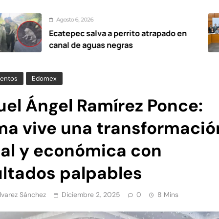
osto 6, 2026
tepec salva a perrito atrapado en
Pr
al de aguas negras
el
entos
Edomex
uel Ángel Ramírez Ponce:
ma vive una transformació
ial y económica con
ultados palpables
Álvarez Sánchez
Diciembre 2, 2025
0
8 Mins