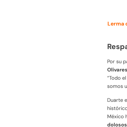
Lerma c
Respa
Por su p
Olivare
“Todo e
somos u
Duarte e
históric
México 
dolosos