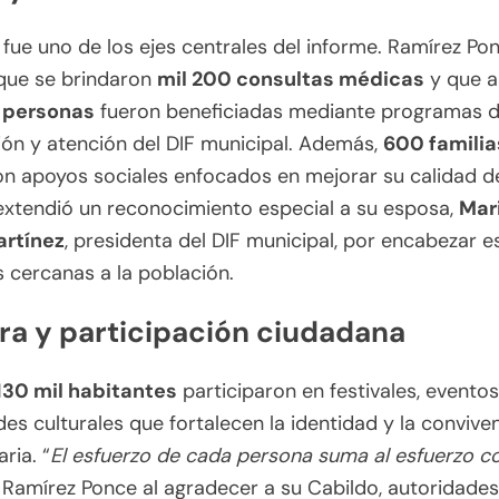
 fue uno de los ejes centrales del informe. Ramírez Po
que se brindaron
mil 200 consultas médicas
y que a
l personas
fueron beneficiadas mediante programas 
ón y atención del DIF municipal. Además,
600 familia
on apoyos sociales enfocados en mejorar su calidad de
extendió un reconocimiento especial a su esposa,
Mar
rtínez
, presidenta del DIF municipal, por encabezar e
 cercanas a la población.
ra y participación ciudadana
130 mil habitantes
participaron en festivales, eventos
des culturales que fortalecen la identidad y la convive
ria. “
El esfuerzo de cada persona suma al esfuerzo co
Ramírez Ponce al agradecer a su Cabildo, autoridades