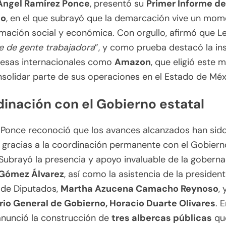
Ángel Ramírez Ponce
, presentó su
Primer Informe de
no
, en el que subrayó que la demarcación vive un mo
mación social y económica. Con orgullo, afirmó que L
e de gente trabajadora
”, y como prueba destacó la in
esas internacionales como
Amazon
, que eligió este 
solidar parte de sus operaciones en el Estado de Méx
inación con el Gobierno estatal
 Ponce reconoció que los avances alcanzados han sid
 gracias a la coordinación permanente con el Gobiern
Subrayó la presencia y apoyo invaluable de la gobern
 Gómez Álvarez
, así como la asistencia de la president
de Diputados,
Martha Azucena Camacho Reynoso
, 
rio General de Gobierno, Horacio Duarte Olivares
. 
anunció la construcción de
tres albercas públicas
qu