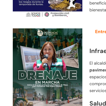
benefici
bienesta
Entr
Infra
El alcal
pavime
espacios
comprom
servicio
Salud