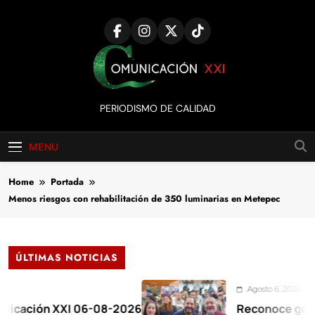
Skip
to
content
Comunicación
PERIODISMO DE CALIDAD
XXI
MENU
Home
Portada
Menos riesgos con rehabilitación de 350 luminarias en Metepec
ÚLTIMAS NOTICIAS
Agosto 6, 2026
ión XXI 06-08-2026
Reconoce gobernado