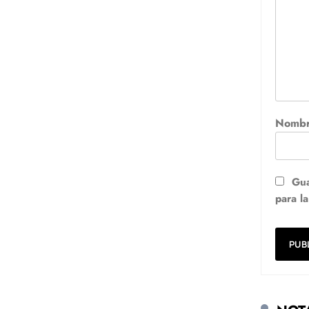
Nomb
Gua
para l