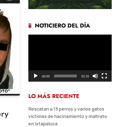
NOTICIERO DEL DÍA
Reproductor
de
vídeo
00:00
02:15
LO MÁS RECIENTE
Rescatan a 13 perros y varios gatos
ery
víctimas de hacinamiento y maltrato
en Ixtapaluca