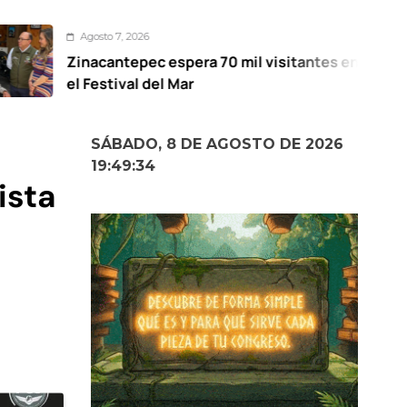
 7, 2026
Agos
ntepec espera 70 mil visitantes en
Mant
tival del Mar
para
SÁBADO, 8 DE AGOSTO DE 2026
19:49:35
ista