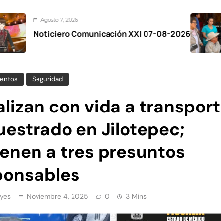
7, 2026
Agosto
ero Comunicación XXI 07-08-2026
Zinaca
el Fes
entos
Seguridad
lizan con vida a transport
uestrado en Jilotepec;
ienen a tres presuntos
ponsables
yes
Noviembre 4, 2025
0
3 Mins