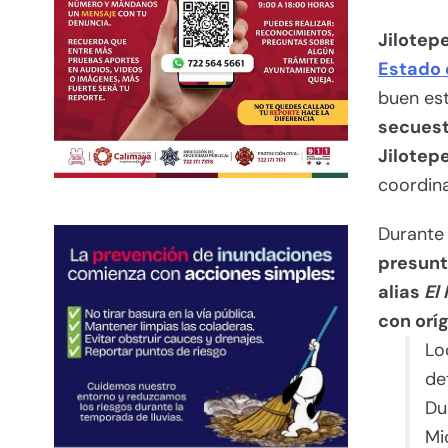
Jilotep
Estado 
buen est
secuest
Jilotep
coordina
Durante 
presunt
alias
El
con orí
Lo
de
Du
Mi