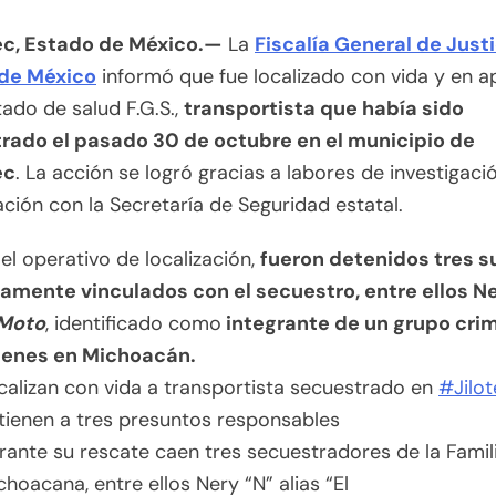
ec, Estado de México.—
La
Fiscalía General de Justi
de México
informó que fue localizado con vida y en a
ado de salud F.G.S.,
transportista que había sido
rado el pasado 30 de octubre en el municipio de
ec
. La acción se logró gracias a labores de investigaci
ción con la Secretaría de Seguridad estatal.
el operativo de localización,
fueron detenidos tres s
amente vinculados con el secuestro, entre ellos Ne
 Moto
, identificado como
integrante de un grupo crim
genes en Michoacán.
calizan con vida a transportista secuestrado en
#Jilo
tienen a tres presuntos responsables
rante su rescate caen tres secuestradores de la Famil
choacana, entre ellos Nery “N” alias “El