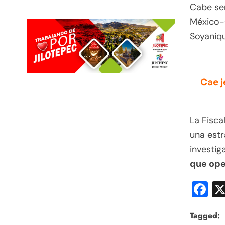
Cabe señ
México-Q
Soyaniqu
Cae j
La Fisca
una estr
investig
que ope
F
Tagged: