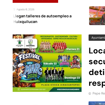
 2026
Agosto 
alleres de autoempleo a
Notici
lucan
Ayuntami
Loca
sec
det
res
Pepe Re