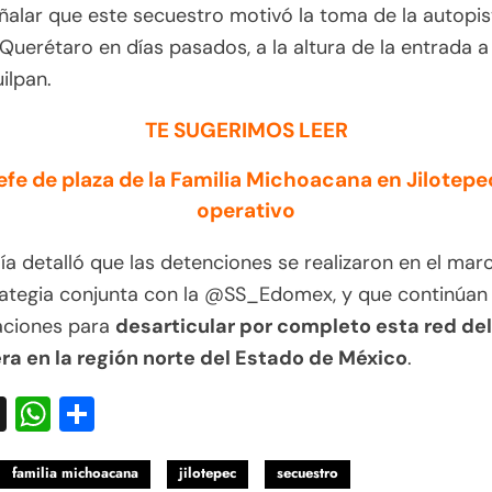
alar que este secuestro motivó la toma de la autopis
uerétaro en días pasados, a la altura de la entrada a
ilpan.
TE SUGERIMOS LEER
efe de plaza de la Familia Michoacana en Jilotepe
operativo
lía detalló que las detenciones se realizaron en el mar
ategia conjunta con la @SS_Edomex, y que continúan 
aciones para
desarticular por completo esta red del
ra en la región norte del Estado de México
.
acebook
X
WhatsApp
Compartir
familia michoacana
jilotepec
secuestro