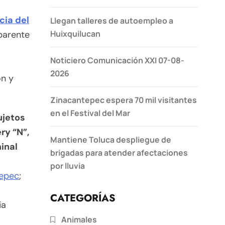
cia del
Llegan talleres de autoempleo a
Huixquilucan
parente
Noticiero Comunicación XXI 07-08-
2026
ón y
Zinacantepec espera 70 mil visitantes
en el Festival del Mar
ujetos
ry “N”,
Mantiene Toluca despliegue de
inal
brigadas para atender afectaciones
por lluvia
tepec
;
CATEGORÍAS
ia
Animales