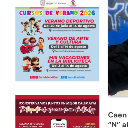
Caen 
“N” a