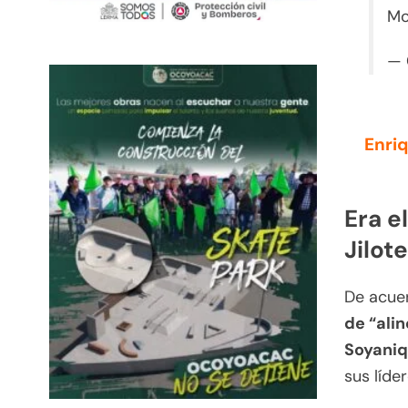
Mo
— 
Enri
Era e
Jilot
De acuer
de “alin
Soyaniq
sus líder