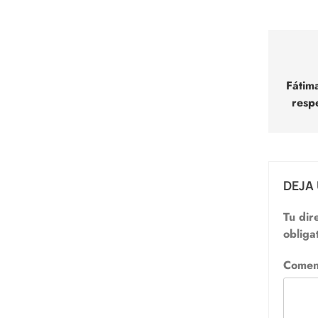
Nav
de
Fátim
resp
entr
DEJA
Tu dir
obliga
Comen