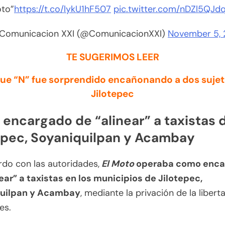
to”
https://t.co/lykU1hF507
pic.twitter.com/nDZl5QJdq
Comunicacion XXI (@ComunicacionXXI)
November 5,
TE SUGERIMOS LEER
que “N” fue sorprendido encañonando a dos sujet
Jilotepec
l encargado de “alinear” a taxistas 
epec, Soyaniquilpan y Acambay
do con las autoridades,
El Moto
operaba como enca
ear” a taxistas en los municipios de Jilotepec,
uilpan y Acambay
, mediante la privación de la libert
es.