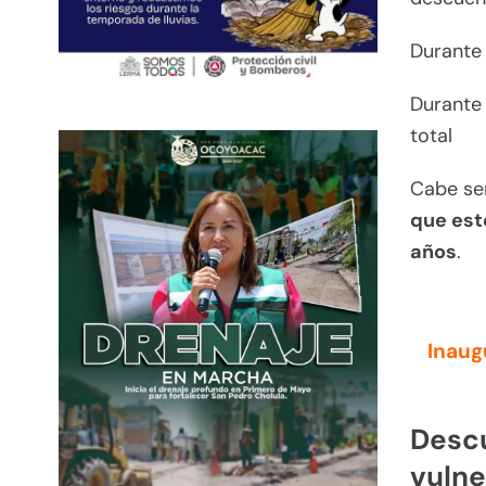
Durante 
Durante 
total
Cabe se
que est
años
.
Inaug
Descu
vulne