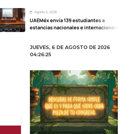
gosto 5, 2026
EMéx envía 139 estudiantes a
P
tancias nacionales e internacionales
E
JUEVES, 6 DE AGOSTO DE 2026
04:26:26