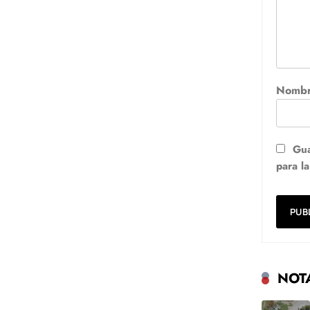
Nomb
Gua
para l
NOT