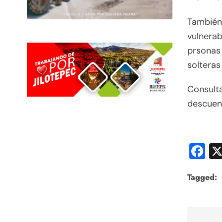
También 
vulnerab
prsonas
solteras 
Consulta
descuen
F
Tagged: