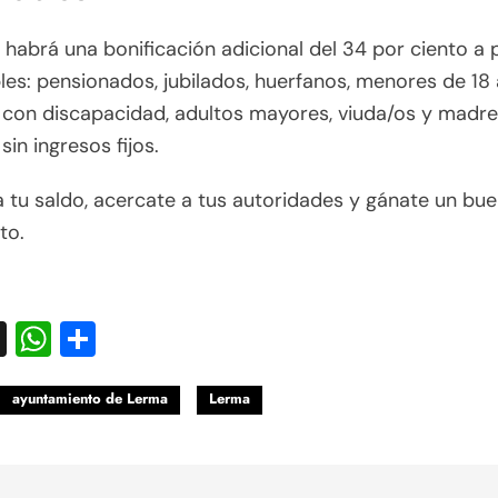
habrá una bonificación adicional del 34 por ciento a
les: pensionados, jubilados, huerfanos, menores de 18 
 con discapacidad, adultos mayores, viuda/os y madr
sin ingresos fijos.
 tu saldo, acercate a tus autoridades y gánate un bu
to.
acebook
X
WhatsApp
Compartir
ayuntamiento de Lerma
Lerma