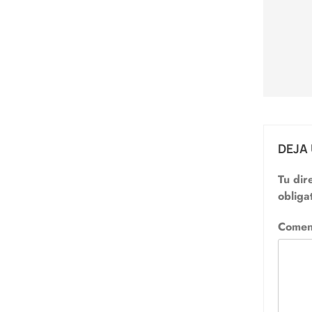
Nav
de
entr
DEJA
Tu dir
obliga
Comen