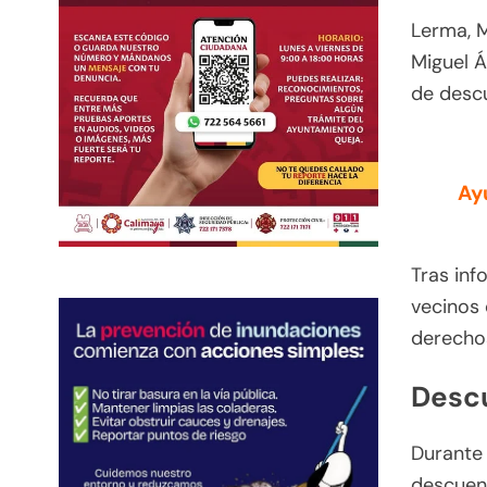
Lerma, M
Miguel Á
de descu
Ay
Tras inf
vecinos
derechos
Descu
Durante 
descuent