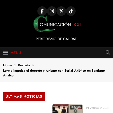
Skip
to
content
Comunicación
PERIODISMO DE CALIDAD
XXI
MENU
Home
Portada
Lerma impulsa el deporte y turismo con Serial Atlético en Santiago
Analco
ÚLTIMAS NOTICIAS
Agosto 9, 2026