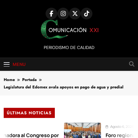
Skip
to
content
Comunicación
PERIODISMO DE CALIDAD
XXI
MENU
Home
Portada
Legislatura del Edomex avala apoyos en pago de agua y predial
ÚLTIMAS NOTICIAS
Agosto 6, 2026
 al Congreso por
Foro regional exige e