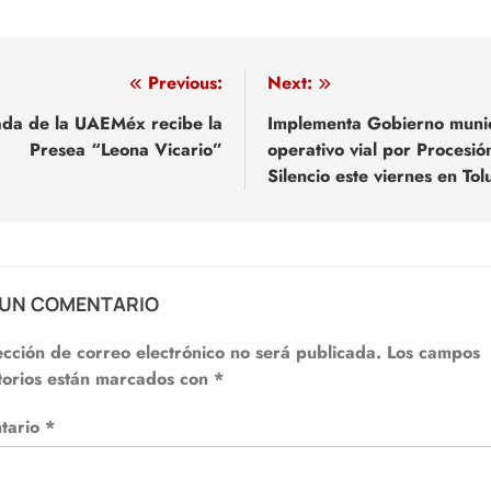
egación
Previous:
Next:
da de la UAEMéx recibe la
Implementa Gobierno munic
Presea “Leona Vicario”
operativo vial por Procesió
adas
Silencio este viernes en Tol
 UN COMENTARIO
ección de correo electrónico no será publicada.
Los campos
torios están marcados con
*
tario
*