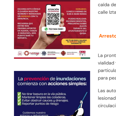
caída de
calle Izt
Arrest
La pront
vialidad
particul
para pea
Las aut
lesionad
circulac