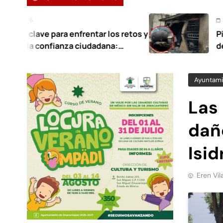
Agosto 7, 2026
a enfrentar los retos y
Pipa de gas provo
anza ciudadana:
deja 21 heridos 
Ayuntami
Las
daño
Isid
Eren Vil