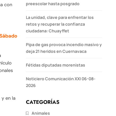
preescolar hasta posgrado
na con
La unidad, clave para enfrentar los
retos y recuperar la confianza
ciudadana: Chuayffet
 Sábado
Pipa de gas provoca incendio masivo y
deja 21 heridos en Cuernavaca
a
hículo
Fétidas diputadas morenistas
ionales
Noticiero Comunicación XXI 06-08-
2026
 y en la
CATEGORÍAS
Animales