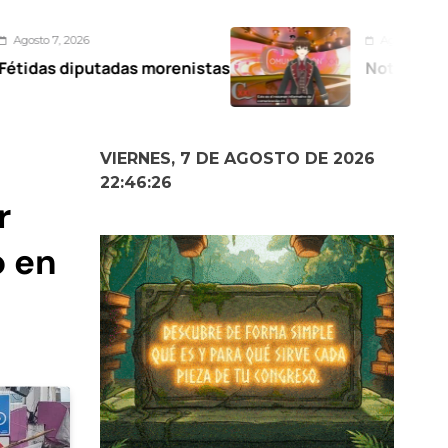
Agosto 6, 2026
as morenistas
Noticiero Comunicación 
VIERNES, 7 DE AGOSTO DE 2026
22:46:28
r
ó en