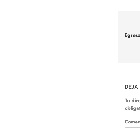
Nav
de
Egresa
entr
DEJA
Tu dir
obliga
Comen