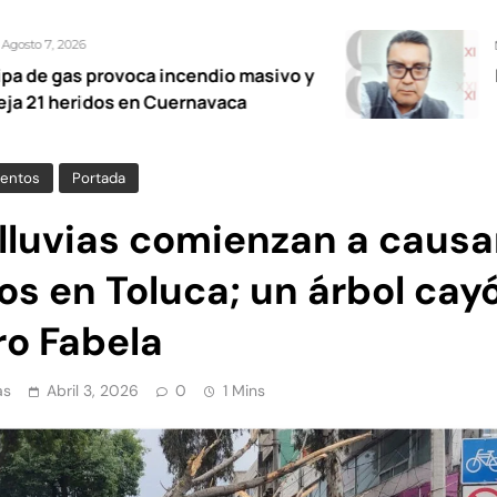
Agosto 7, 2026
ca incendio masivo y
Fétidas diputad
en Cuernavaca
entos
Portada
 lluvias comienzan a causa
s en Toluca; un árbol cay
ro Fabela
as
Abril 3, 2026
0
1 Mins