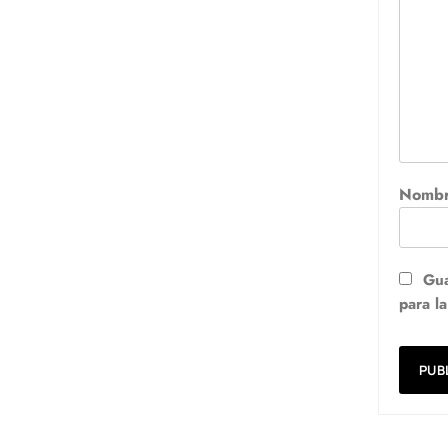
Nomb
Gua
para l