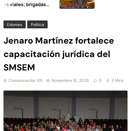
les; brigadas
 la limpieza y
Edomex
Política
Jenaro Martínez fortalece
capacitación jurídica del
SMSEM
Comunicación XXI
Noviembre 15, 2025
0
3 Mins