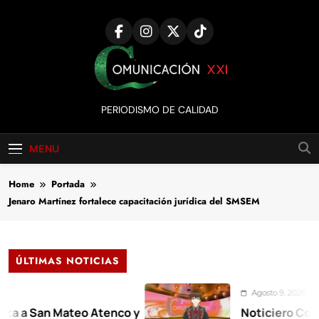
Skip
to
content
Comunicación
PERIODISMO DE CALIDAD
XXI
MENU
Home
Portada
Jenaro Martínez fortalece capacitación jurídica del SMSEM
ÚLTIMAS NOTICIAS
Agosto 9, 2026
San Mateo Atenco y
Noticiero Comunicac