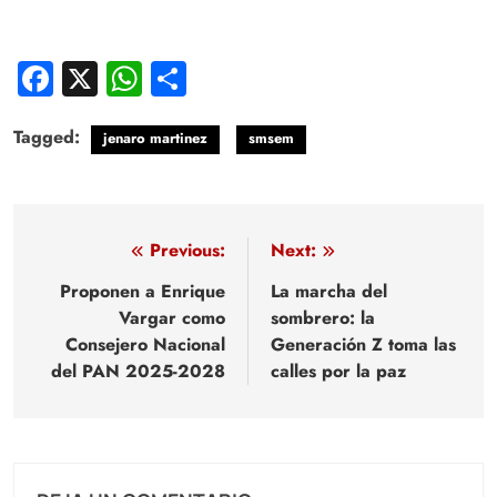
Facebook
X
WhatsApp
Compartir
Tagged:
jenaro martinez
smsem
Navegación
Previous:
Next:
de
Proponen a Enrique
La marcha del
Vargar como
sombrero: la
entradas
Consejero Nacional
Generación Z toma las
del PAN 2025-2028
calles por la paz