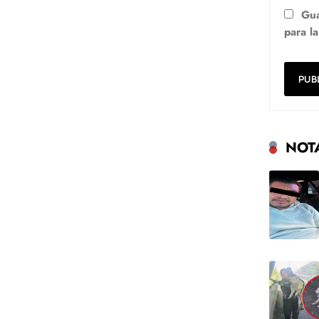
Gua
para l
NOT