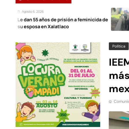
 2026
Agosto 
5 años de prisión a feminicida de
Ecatep
a en Xalatlaco
canal 
Política
IEEM
más
mex
Comunic