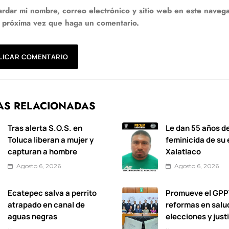
rdar mi nombre, correo electrónico y sitio web en este naveg
a próxima vez que haga un comentario.
AS RELACIONADAS
Tras alerta S.O.S. en
Le dan 55 años de
Toluca liberan a mujer y
feminicida de su
capturan a hombre
Xalatlaco
Agosto 6, 2026
Agosto 6, 2026
Ecatepec salva a perrito
Promueve el GPP
atrapado en canal de
reformas en salu
aguas negras
elecciones y just