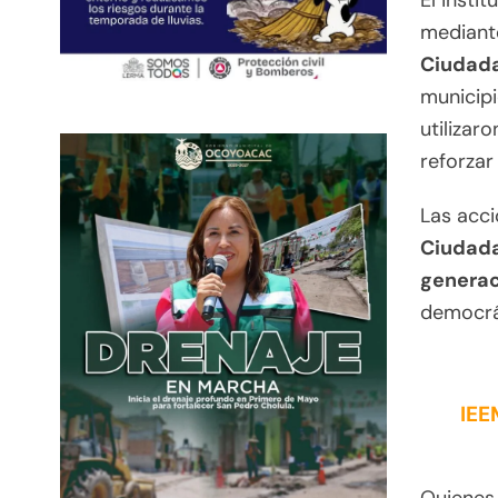
El insti
mediant
Ciudad
municipi
utilizar
reforzar
Las acc
Ciudada
genera
democrát
IEE