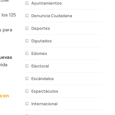
colar
Ayuntamientos
 los 125
Denuncia Ciudadana
s
Deportes
s para
Diputados
Edomex
nuevas
vida
Electoral
Escándalos
Espectáculos
 con
Internacional