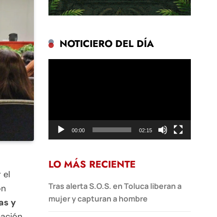
NOTICIERO DEL DÍA
Reproductor
de
vídeo
00:00
02:15
LO MÁS RECIENTE
 el
Tras alerta S.O.S. en Toluca liberan a
on
mujer y capturan a hombre
as y
cación