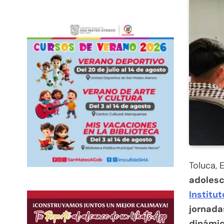
Toluca, 
adolesc
Institu
jornadas
dinámic