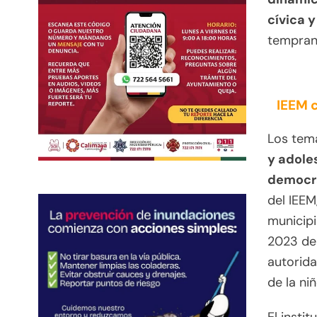
cívica 
tempran
IEEM c
Los tem
y adole
democr
del IEEM
municipi
2023 del
autorida
de la ni