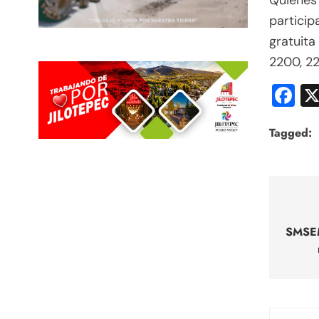
Quienes 
partici
gratuit
2200, 22
F
Tagged:
Nav
de
SMSEM
entr