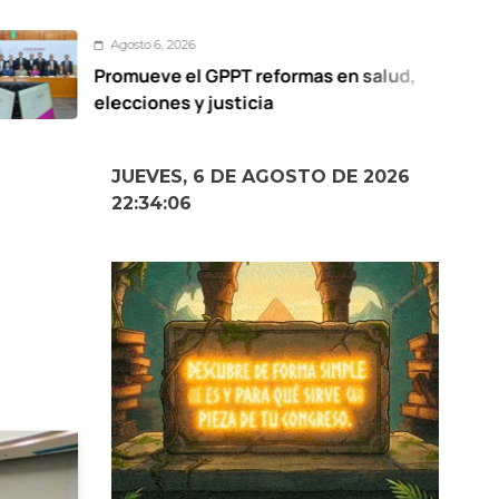
to 6, 2026
Ag
eve el GPPT reformas en salud,
Vol
iones y justicia
cue
sus
JUEVES, 6 DE AGOSTO DE 2026
22:34:07
n