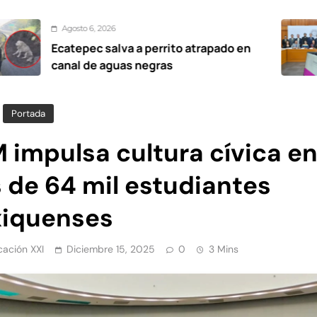
6, 2026
Agos
ec salva a perrito atrapado en
Promu
de aguas negras
elecc
Portada
 impulsa cultura cívica e
 de 64 mil estudiantes
iquenses
ación XXI
Diciembre 15, 2025
0
3 Mins