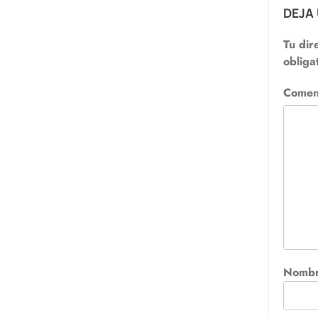
DEJA
Tu dir
obliga
Comen
Nomb