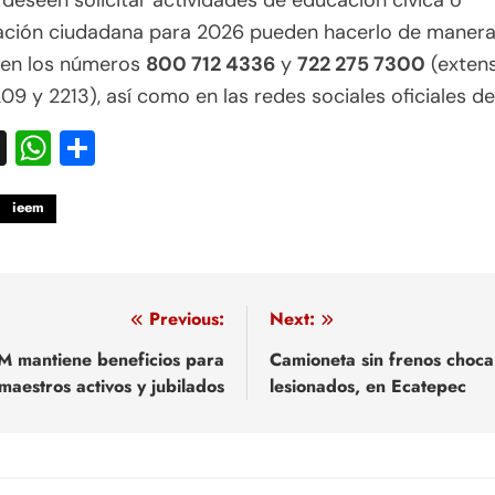
deseen solicitar actividades de educación cívica o
pación ciudadana para 2026 pueden hacerlo de maner
a en los números
800 712 4336
y
722 275 7300
(exten
09 y 2213), así como en las redes sociales oficiales de
acebook
X
WhatsApp
Compartir
ieem
egación
Previous:
Next:
 mantiene beneficios para
Camioneta sin frenos choca
maestros activos y jubilados
lesionados, en Ecatepec
adas