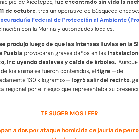
nicipio de Xicotepec, f
ue encontrado sin vida la noc
 11 de octubre
, tras un operativo de búsqueda encab
rocuraduría Federal de Protección al Ambiente (Pr
inación con la Marina y autoridades locales.
se produjo luego de que las intensas lluvias en la S
e Puebla
provocaran graves daños en las
instalacion
co, incluyendo deslaves y caída de árboles.
Aunque 
de los animales fueron contenidos, el
tigre
—de
adamente 130 kilogramos—
logró salir del recinto
, g
ta regional por el riesgo que representaba su presenci
TE SUGERIMOS LEER
apan a dos por ataque homicida de jauría de perro