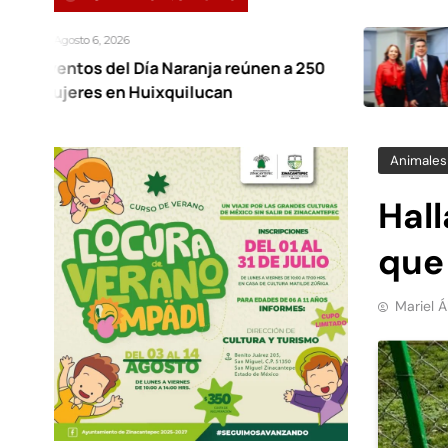
Agosto 6, 20
 Día Naranja reúnen a 250
Rechaza P
Huixquilucan
por impuls
censurar l
Animales
Hall
que
Mariel 