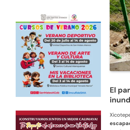
El pa
inund
Xicotepe
escapad