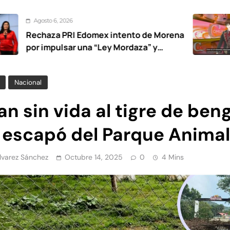
26
Agosto 5,
RI Edomex intento de Morena
Noticie
ar una “Ley Mordaza” y
a libertad de expresión
Nacional
an sin vida al tigre de ben
 escapó del Parque Animal
Álvarez Sánchez
Octubre 14, 2025
0
4 Mins