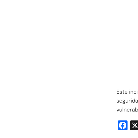
Este inc
segurida
vulnera
F