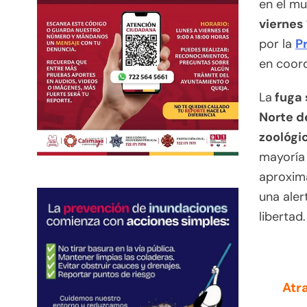
en el mu
viernes
por la
P
en coord
La
fuga 
Norte d
zoológi
mayoría 
aproxim
una aler
libertad.
Atr