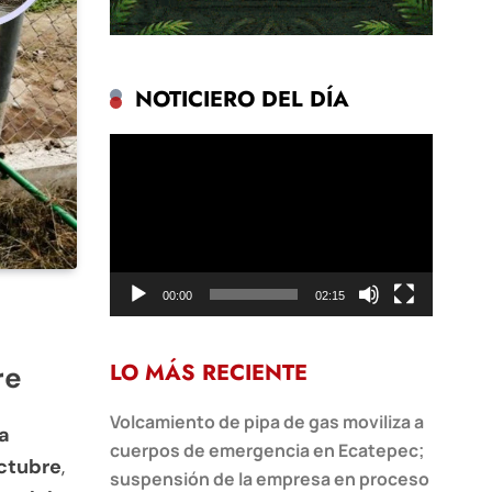
NOTICIERO DEL DÍA
Reproductor
de
vídeo
00:00
02:15
LO MÁS RECIENTE
re
Volcamiento de pipa de gas moviliza a
a
cuerpos de emergencia en Ecatepec;
octubre
,
suspensión de la empresa en proceso