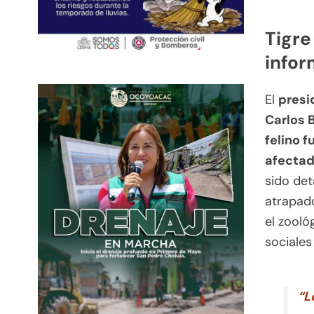
Tigre
info
El
presi
Carlos 
felino f
afectad
sido de
atrapado
el zooló
sociales
“L