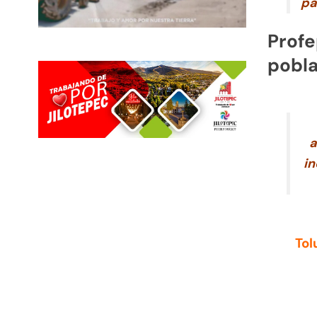
pa
Profe
pobla
a
in
Tol