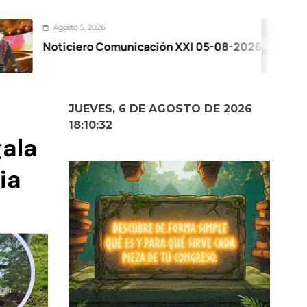
 2026
Agosto 5
ro Comunicación XXI 05-08-2026
VIDEO –
Pegaso 
JUEVES, 6 DE AGOSTO DE 2026
18:10:33
gala
ia