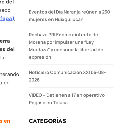
he del
ezado
Eventos del Día Naranja reúnen a 250
ofepa)
,
mujeres en Huixquilucan
Rechaza PRI Edomex intento de
ierra
Morena por impulsar una “Ley
es del
Mordaza” y censurar la libertad de
expresión
la
Noticiero Comunicación XXI 05-08-
enerando
2026
a en
VIDEO – Detienen a 17 en operativo
Pegaso en Toluca
CATEGORÍAS
s en