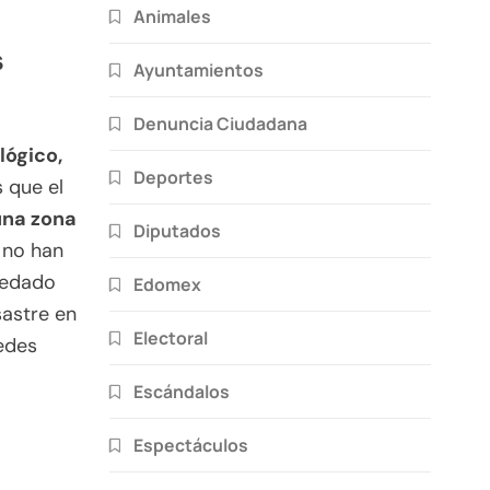
Animales
s
Ayuntamientos
Denuncia Ciudadana
lógico,
Deportes
 que el
 una zona
Diputados
 no han
uedado
Edomex
sastre en
Electoral
redes
Escándalos
Espectáculos