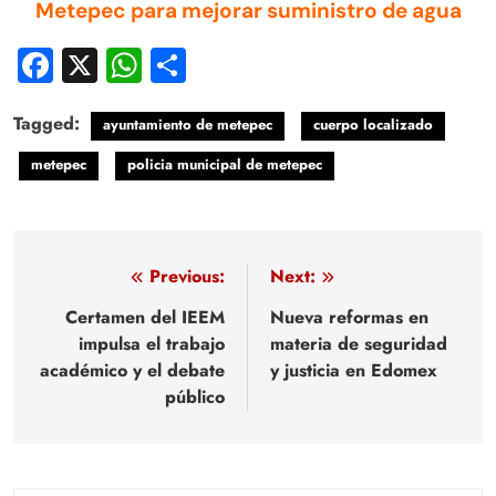
Metepec para mejorar suministro de agua
Facebook
X
WhatsApp
Compartir
Tagged:
ayuntamiento de metepec
cuerpo localizado
metepec
policia municipal de metepec
Navegación
Previous:
Next:
de
Certamen del IEEM
Nueva reformas en
impulsa el trabajo
materia de seguridad
entradas
académico y el debate
y justicia en Edomex
público