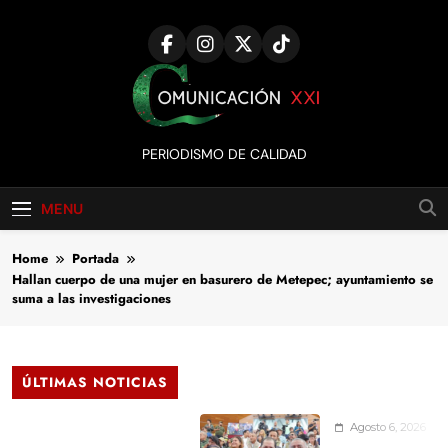
Skip
to
content
Comunicación
PERIODISMO DE CALIDAD
XXI
MENU
Home
Portada
Hallan cuerpo de una mujer en basurero de Metepec; ayuntamiento se
suma a las investigaciones
ÚLTIMAS NOTICIAS
Agosto 6, 2026