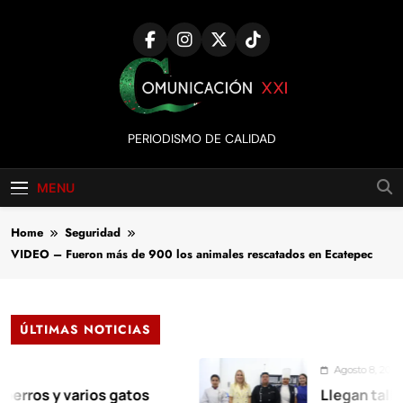
Skip
to
content
Comunicación
PERIODISMO DE CALIDAD
XXI
MENU
Home
Seguridad
VIDEO – Fueron más de 900 los animales rescatados en Ecatepec
ÚLTIMAS NOTICIAS
Agosto 8, 2026
 y varios gatos
Llegan talleres de