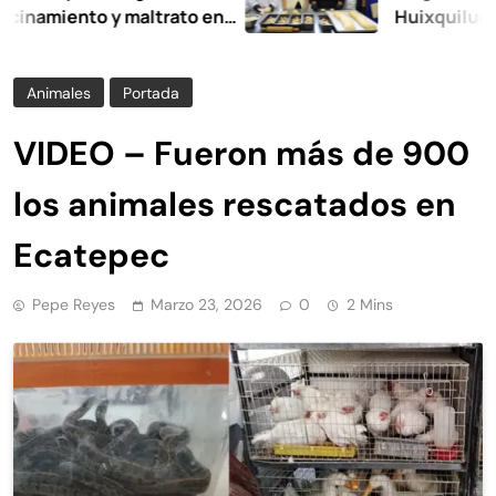
iento y maltrato en
Huixquilucan
Animales
Portada
VIDEO – Fueron más de 900
los animales rescatados en
Ecatepec
Pepe Reyes
Marzo 23, 2026
0
2 Mins