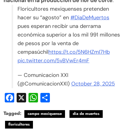
nacional en la producción de flor de corte
.
Floricultores mexiquenses pretenden
hacer su “agosto” en
#DiaDeMuertos
pues esperan recibir una derrama
económica superior a los mil 991 millones
de pesos por la venta de
cempasúchil
https://t.co/5N6HZmI7Hb
pic.twitter.com/5vBVwEr4mF
— Comunicacion XXI
(@ComunicacionXXI)
October 28, 2025
Facebook
X
WhatsApp
Compartir
Tagged:
campo mexiquense
dia de muertos
floricultores