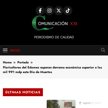
Skip
to
content
Comunicación
PERIODISMO DE CALIDAD
XXI
MENU
Home
Portada
Floricultores del Edomex esperan derrama económica superior a los
mil 991 mdp este Día de Muertos
ÚLTIMAS NOTICIAS
Agosto 7, 2026