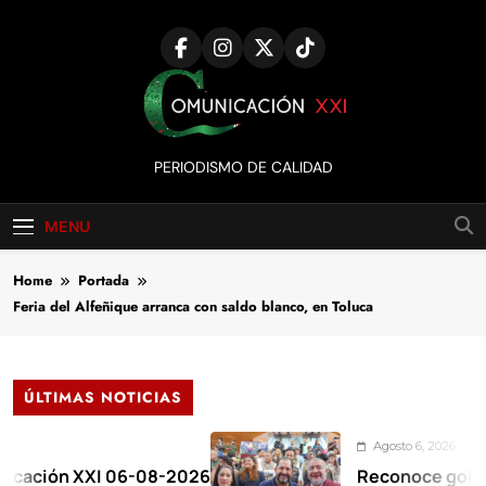
Skip
to
content
Comunicación
PERIODISMO DE CALIDAD
XXI
MENU
Home
Portada
Feria del Alfeñique arranca con saldo blanco, en Toluca
ÚLTIMAS NOTICIAS
Agosto 6, 2026
ón XXI 06-08-2026
Reconoce gobernador