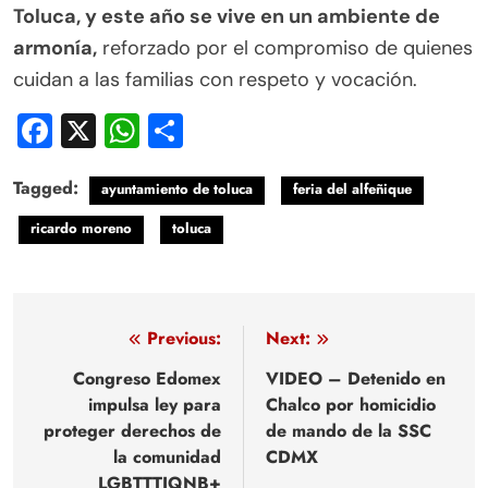
Toluca, y este año se vive en un ambiente de
armonía,
reforzado por el compromiso de quienes
cuidan a las familias con respeto y vocación.
Facebook
X
WhatsApp
Compartir
Tagged:
ayuntamiento de toluca
feria del alfeñique
ricardo moreno
toluca
Navegación
Previous:
Next:
de
Congreso Edomex
VIDEO – Detenido en
impulsa ley para
Chalco por homicidio
entradas
proteger derechos de
de mando de la SSC
la comunidad
CDMX
LGBTTTIQNB+