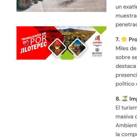
un exatl
muestra 
penetrac
7.
Pro
Miles de
sobre se
destaca 
presenci
político
8.
Imp
El turis
masiva d
Ambienta
la compe