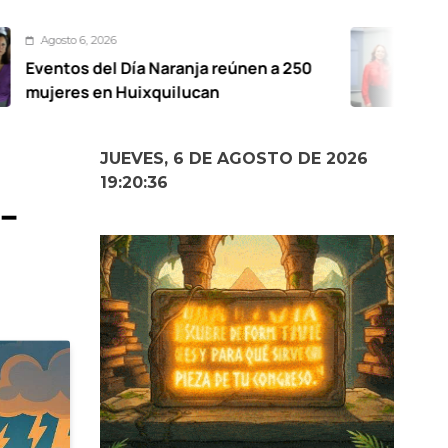
Agosto 6, 2026
ía Naranja reúnen a 250
Rechaza PRI
uixquilucan
por impulsa
censurar la 
JUEVES, 6 DE AGOSTO DE 2026
19:20:37
1-