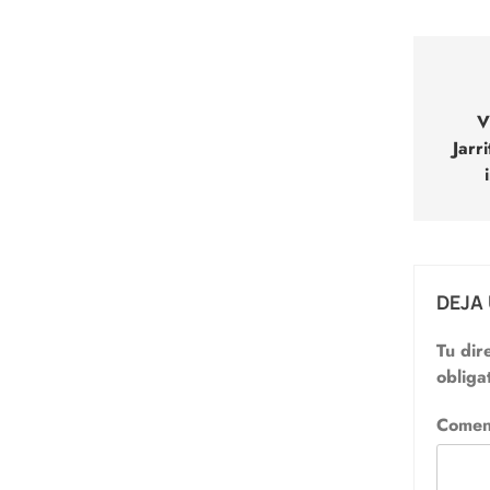
Nav
de
V
Jarr
entr
DEJA
Tu dir
obliga
Comen