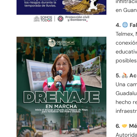
infiltra
en Guan
4.
Fal
Telmex, 
conexión
educativ
posibles
5.
Acc
Una cami
Guadalup
hecho re
infraest
6.
Méx
Autorid