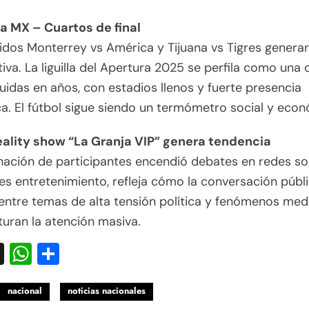
a MX – Cuartos de final
idos Monterrey vs América y Tijuana vs Tigres genera
iva. La liguilla del Apertura 2025 se perfila como una 
idas en años, con estadios llenos y fuerte presencia
a. El fútbol sigue siendo un termómetro social y eco
ality show “La Granja VIP” genera tendencia
ación de participantes encendió debates en redes soc
s entretenimiento, refleja cómo la conversación públ
entre temas de alta tensión política y fenómenos med
uran la atención masiva.
acebook
X
WhatsApp
Compartir
nacional
noticias nacionales