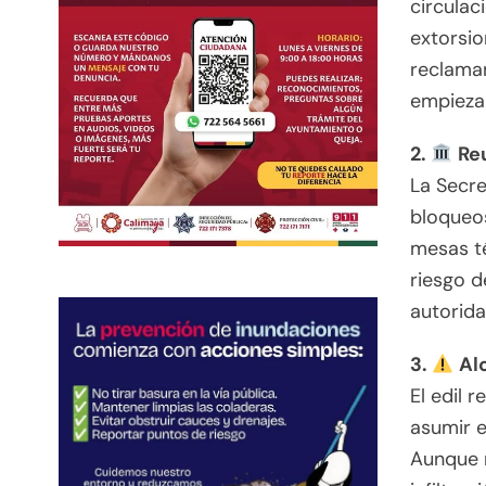
circulac
extorsio
reclaman
empieza 
2.
Reu
La Secre
bloqueos
mesas té
riesgo d
autorida
3.
Alc
El edil 
asumir e
Aunque n