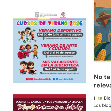
No te
relev
1.
Blo
Los bloq