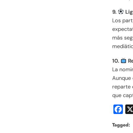
9.
Lig
Los part
expectat
más segu
mediátic
10.
Re
La nomin
Aunque e
reparte 
que capt
F
Tagged: