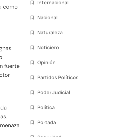
Internacional
ta como
Nacional
Naturaleza
Noticiero
ignas
o
Opinión
on fuerte
ctor
Partidos Políticos
Poder Judicial
Política
ada
as.
Portada
 amenaza