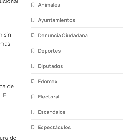
tucional
Animales
Ayuntamientos
n sin
Denuncia Ciudadana
rmas
Deportes
á
Diputados
Edomex
ica de
 El
Electoral
Escándalos
Espectáculos
ura de