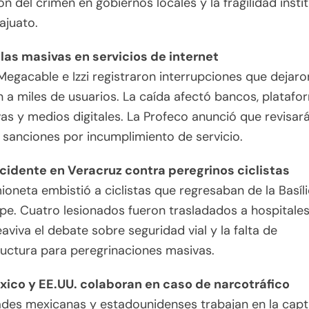
ción del crimen en gobiernos locales y la fragilidad insti
ajuato.
las masivas en servicios de internet
Megacable e Izzi registraron interrupciones que dejaro
 a miles de usuarios. La caída afectó bancos, platafo
as y medios digitales. La Profeco anunció que revisar
 sanciones por incumplimiento de servicio.
idente en Veracruz contra peregrinos ciclistas
oneta embistió a ciclistas que regresaban de la Basíl
e. Cuatro lesionados fueron trasladados a hospitales.
aviva el debate sobre seguridad vial y la falta de
ructura para peregrinaciones masivas.
ico y EE.UU. colaboran en caso de narcotráfico
ades mexicanas y estadounidenses trabajan en la capt