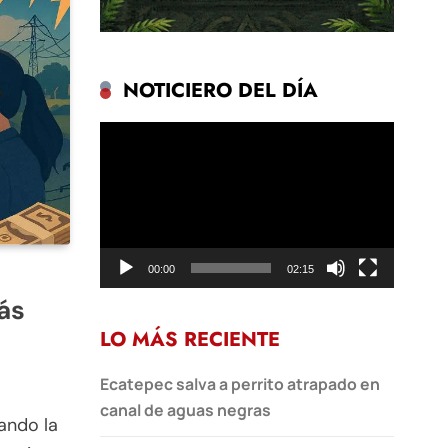
NOTICIERO DEL DÍA
Reproductor
de
vídeo
00:00
02:15
ás
LO MÁS RECIENTE
Ecatepec salva a perrito atrapado en
canal de aguas negras
ando la