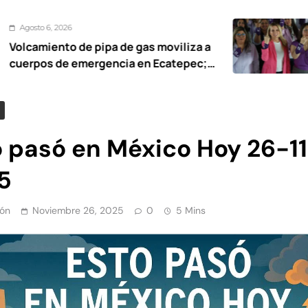
Agosto 6, 2026
pipa de gas moviliza a
Eventos del D
rgencia en Ecatepec;
mujeres en H
la empresa en proceso
o pasó en México Hoy 26-1
5
ón
Noviembre 26, 2025
0
5 Mins