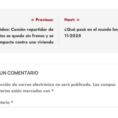
egación
Previous:
Next:
ideo: Camión repartidor de
¿Qué pasó en el mundo ho
itos se queda sin frenos y se
11-2025
adas
impacta contra una vivienda
 UN COMENTARIO
ección de correo electrónico no será publicada.
Los campos
torios están marcados con
*
tario
*