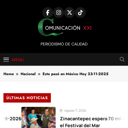
Skip
to
content
Comunicación
PERIODISMO DE CALIDAD
XXI
MENU
Home
Nacional
Esto pasó en México Hoy 23-11-2025
ÚLTIMAS NOTICIAS
Agosto 7, 2026
26
Zinacantepec espera 70 mil visitantes
el Festival del Mar