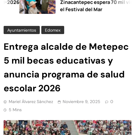
26
Zinacantepec espera 70 mil visitantes
el Festival del Mar
Ayuntamientos
Edomex
Entrega alcalde de Metepec
5 mil becas educativas y
anuncia programa de salud
escolar 2026
Mariel Álvarez Sánchez
Noviembre 9, 2025
0
5 Mins