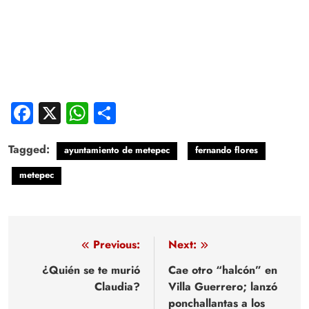
Facebook
X
WhatsApp
Compartir
Tagged:
ayuntamiento de metepec
fernando flores
metepec
Navegación
Previous:
Next:
de
¿Quién se te murió
Cae otro “halcón” en
Claudia?
Villa Guerrero; lanzó
entradas
ponchallantas a los