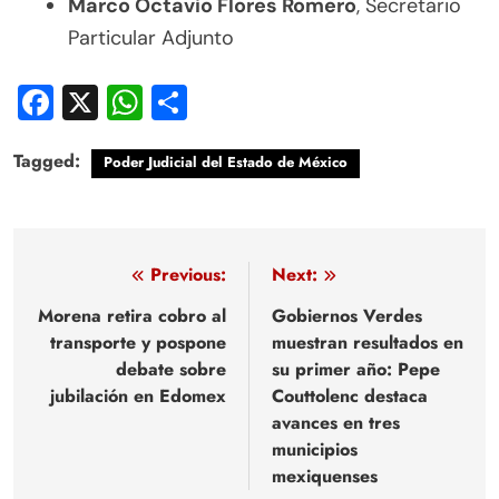
Marco Octavio Flores Romero
, Secretario
Particular Adjunto
Facebook
X
WhatsApp
Compartir
Tagged:
Poder Judicial del Estado de México
Navegación
Previous:
Next:
de
Morena retira cobro al
Gobiernos Verdes
transporte y pospone
muestran resultados en
entradas
debate sobre
su primer año: Pepe
jubilación en Edomex
Couttolenc destaca
avances en tres
municipios
mexiquenses