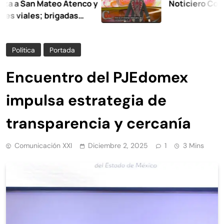
San Mateo Atenco y
Noticiero Comunicac
les; brigadas
 la limpieza y
Política
Portada
Encuentro del PJEdomex
impulsa estrategia de
transparencia y cercanía
Comunicación XXI
Diciembre 2, 2025
1
3 Mins