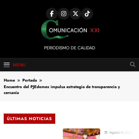
Skip
to
content
Comunicación
PERIODISMO DE CALIDAD
XXI
MENU
Home
Portada
Encuentro del PJEdomex impulsa estrategia de transparencia y
cercanía
ÚLTIMAS NOTICIAS
Agosto 9, 2026