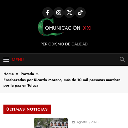
Skip
to
content
Comunicación
PERIODISMO DE CALIDAD
XXI
MENU
Home
Portada
Encabezadas por Ricardo Moreno, más de 10 mil personas marchan
por la paz en Toluca
ÚLTIMAS NOTICIAS
Agosto 5, 2026