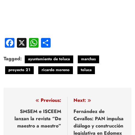
Facebook
X
WhatsApp
Compartir
Tagged:
ayuntamiento de toluca
marchas
proyecto 21
ricardo moreno
toluca
Navegación
Previous:
Next:
de
SMSEM e ISCEEM
Fernández de
lanzan la revista “De
Cevallos: PAN impulsa
entradas
maestro a maestro”
diálogo y construcción
legislativa en Edomex