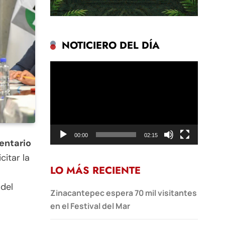
NOTICIERO DEL DÍA
Reproductor
de
vídeo
00:00
02:15
entario
citar la
LO MÁS RECIENTE
 del
Zinacantepec espera 70 mil visitantes
en el Festival del Mar