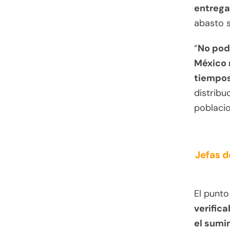
entrega
abasto s
“
No pod
México 
tiempos
distribu
poblacio
Jefas d
El punt
verifica
el sumi