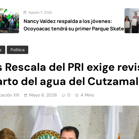
to 7, 2026
A
y Valdez respalda a los jóvenes:
UA
oacac tendrá su primer Parque Skate
nar
s
Política
s Rescala del PRI exige revi
arto del agua del Cutzama
ación XXI
Mayo 6, 2026
0
4 Mins