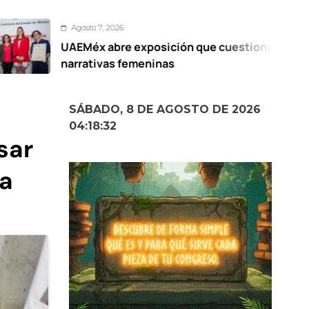
gosto 7, 2026
EMéx abre exposición que cuestiona
M
rativas femeninas
2
c
SÁBADO, 8 DE AGOSTO DE 2026
04:18:33
sar
la