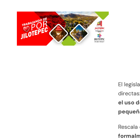
El legis
directas
el uso 
pequeñ
Rescala 
formalm