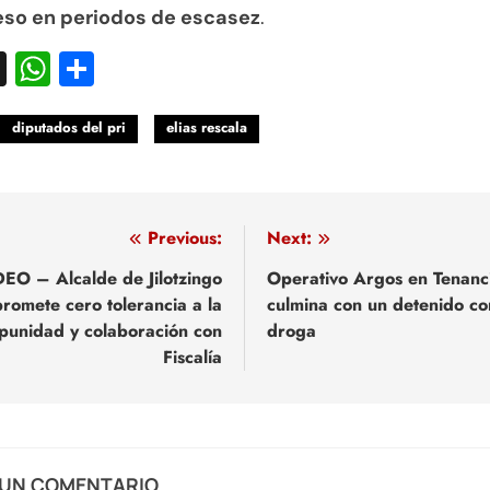
eso en periodos de escasez
.
acebook
X
WhatsApp
Compartir
diputados del pri
elias rescala
egación
Previous:
Next:
EO – Alcalde de Jilotzingo
Operativo Argos en Tenanc
promete cero tolerancia a la
culmina con un detenido co
adas
punidad y colaboración con
droga
Fiscalía
 UN COMENTARIO