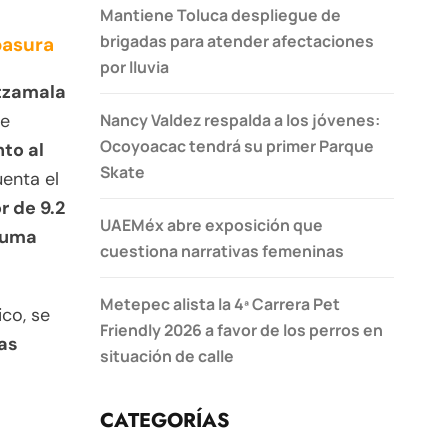
Mantiene Toluca despliegue de
brigadas para atender afectaciones
basura
por lluvia
utzamala
Nancy Valdez respalda a los jóvenes:
se
Ocoyoacac tendrá su primer Parque
nto al
Skate
enta el
r de 9.2
UAEMéx abre exposición que
suma
cuestiona narrativas femeninas
Metepec alista la 4ª Carrera Pet
co, se
Friendly 2026 a favor de los perros en
as
situación de calle
CATEGORÍAS