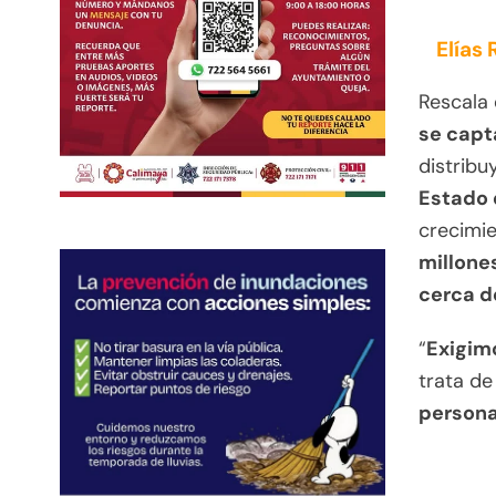
Elías
Rescala 
se capt
distribu
Estado 
crecimie
millone
cerca d
“
Exigim
trata d
persona