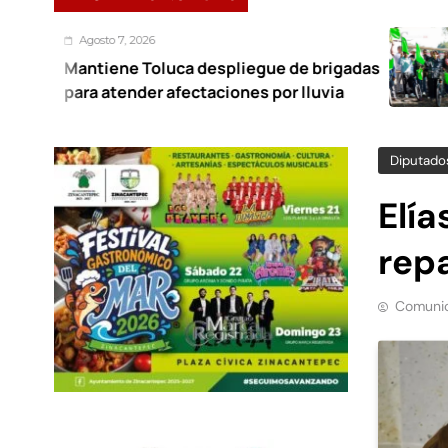
 7, 2026
Agos
ene Toluca despliegue de brigadas
Nanc
tender afectaciones por lluvia
Ocoy
Diputado
Elía
rep
Comunic