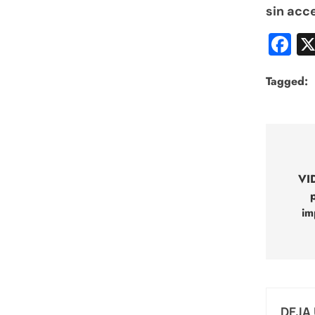
sin acc
F
Tagged:
Nav
de
VID
entr
im
DEJA