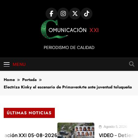
Skip
to
content
Comunicación
PERIODISMO DE CALIDAD
XXI
MENU
Home
Portada
Electriza Kinky el escenario de PrimaverArte ante juventud toluqueña
ÚLTIMAS NOTICIAS
Agosto 5, 2026
 XXI 05-08-2026
VIDEO – Detienen a 17 e