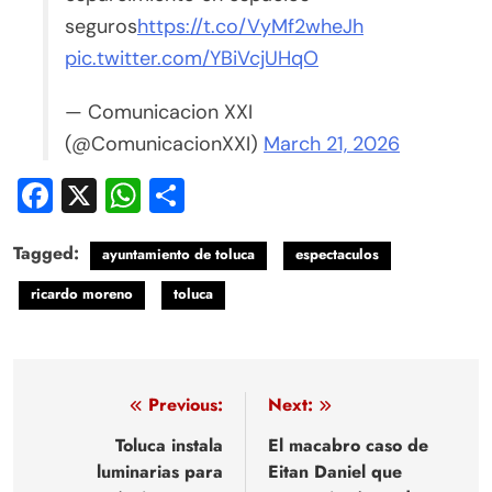
seguros
https://t.co/VyMf2wheJh
pic.twitter.com/YBiVcjUHqO
— Comunicacion XXI
(@ComunicacionXXI)
March 21, 2026
Facebook
X
WhatsApp
Compartir
Tagged:
ayuntamiento de toluca
espectaculos
ricardo moreno
toluca
Navegación
Previous:
Next:
de
Toluca instala
El macabro caso de
luminarias para
Eitan Daniel que
entradas