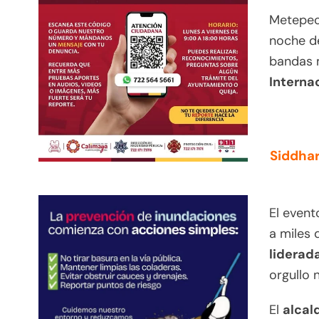
Metepec,
noche de
bandas 
Interna
Siddhar
El event
a miles 
liderad
orgullo 
El
alcal