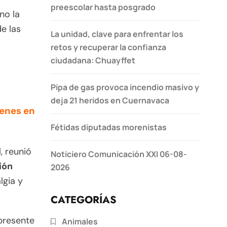
preescolar hasta posgrado
no la
de las
La unidad, clave para enfrentar los
retos y recuperar la confianza
ciudadana: Chuayffet
Pipa de gas provoca incendio masivo y
deja 21 heridos en Cuernavaca
venes en
Fétidas diputadas morenistas
, reunió
Noticiero Comunicación XXI 06-08-
ión
2026
lgia y
CATEGORÍAS
 presente
Animales