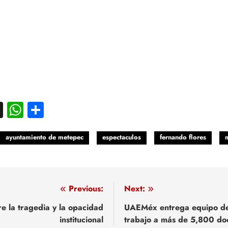
acebook
X
WhatsApp
Compartir
ayuntamiento de metepec
espectaculos
fernando flores
egación
Previous:
Next:
re la tragedia y la opacidad
UAEMéx entrega equipo d
institucional
trabajo a más de 5,800 do
adas