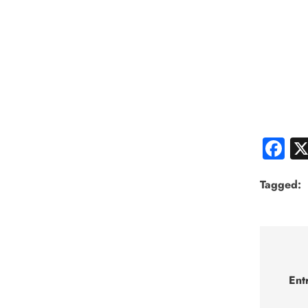
F
Tagged:
Nav
de
Ent
entr