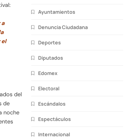
ival:
Ayuntamientos
 a
Denuncia Ciudadana
la
 el
Deportes
Diputados
Edomex
Electoral
ados del
s de
Escándalos
a noche
Espectáculos
entes
Internacional