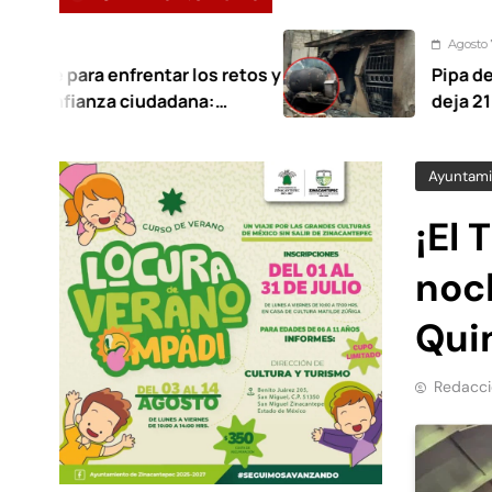
Agosto 7, 2026
enfrentar los retos y
Pipa de gas provoca
a ciudadana:
deja 21 heridos en 
Ayuntami
¡El
noch
Qui
Redacci