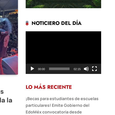
NOTICIERO DEL DÍA
Reproductor
de
vídeo
00:00
02:15
LO MÁS RECIENTE
as
a la
¡Becas para estudiantes de escuelas
particulares! Emite Gobierno del
EdoMéx convocatoria desde