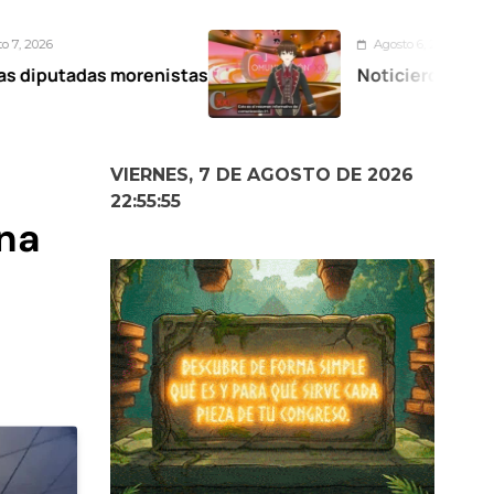
Agosto 6, 2026
 morenistas
Noticiero Comunicación XXI
VIERNES, 7 DE AGOSTO DE 2026
22:55:56
una