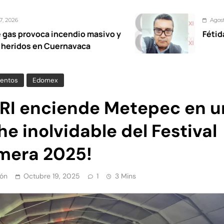
Agosto 7, 2026
 incendio masivo y
Fétidas diputadas
Cuernavaca
entos
Edomex
 TRI enciende Metepec en 
e inolvidable del Festival
mera 2025!
ón
Octubre 19, 2025
1
3 Mins