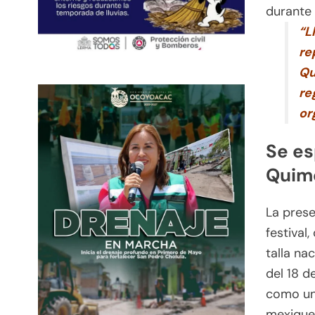
durante 
“L
re
Qu
re
or
Se es
Quim
La pres
festival
talla na
del 18 d
como una
mexique