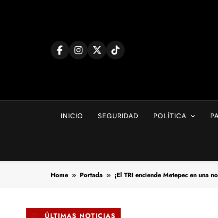
Skip
to
content
INICIO
SEGURIDAD
POLÍTICA
P
Home
Portada
¡El TRI enciende Metepec en una n
ÚLTIMAS NOTICIAS