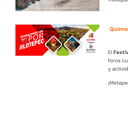
Quimer
El
Festi
foros cu
y activi
¡Metepec