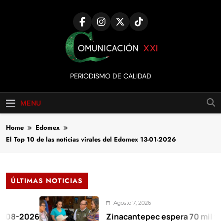
Skip
to
content
Comunicación
PERIODISMO DE CALIDAD
XXI
MENU
Home
Edomex
El Top 10 de las noticias virales del Edomex 13-01-2026
ÚLTIMAS NOTICIAS
Agosto 7, 2026
026
Zinacantepec espera 70 mil visitante