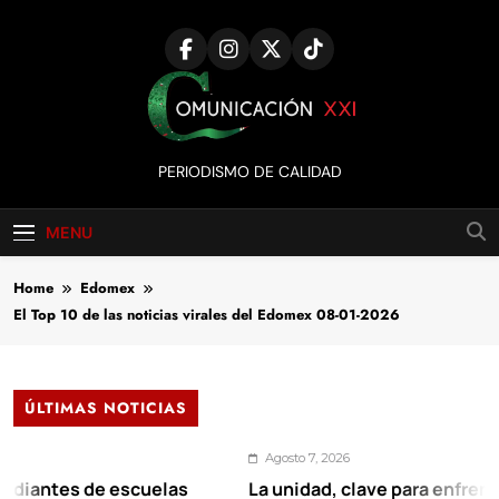
Skip
to
content
Comunicación
PERIODISMO DE CALIDAD
XXI
MENU
Home
Edomex
El Top 10 de las noticias virales del Edomex 08-01-2026
ÚLTIMAS NOTICIAS
Agosto 7, 2026
tes de escuelas
La unidad, clave para enfrentar los 