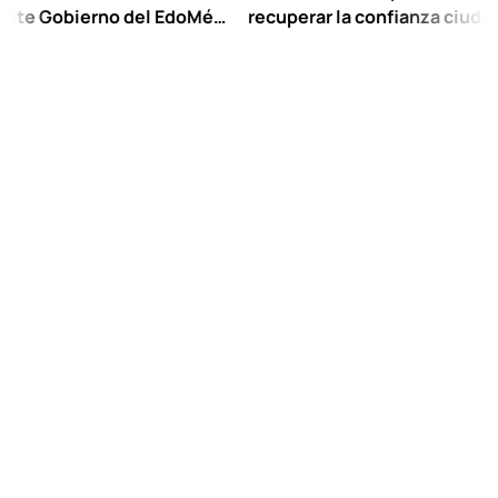
Gobierno del EdoMéx
recuperar la confianza ciudadana:
reescolar hasta
Chuayffet