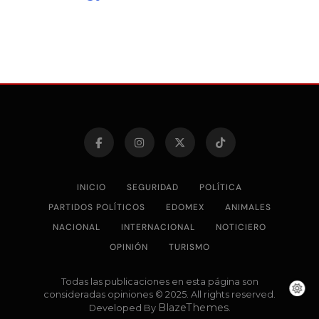
INICIO
SEGURIDAD
POLÍTICA
PARTIDOS POLÍTICOS
EDOMEX
ANIMALES
NACIONAL
INTERNACIONAL
NOTICIERO
OPINIÓN
TURISMO
Todas las publicaciones en esta página son
consideradas opiniones © 2025. All rights reserved.
BlazeThemes
Developed By
.