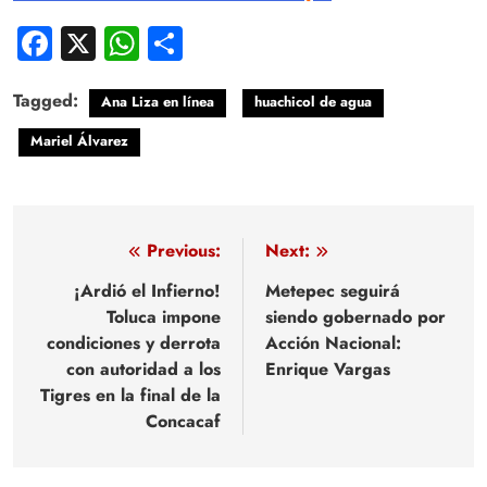
Facebook
X
WhatsApp
Compartir
Tagged:
Ana Liza en línea
huachicol de agua
Mariel Álvarez
Navegación
Previous:
Next:
de
¡Ardió el Infierno!
Metepec seguirá
Toluca impone
siendo gobernado por
entradas
condiciones y derrota
Acción Nacional:
con autoridad a los
Enrique Vargas
Tigres en la final de la
Concacaf