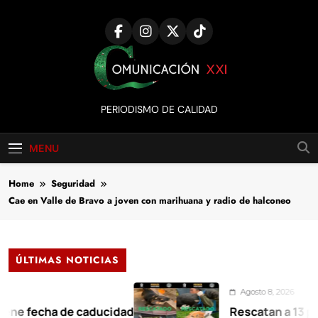
Skip
to
content
Comunicación
PERIODISMO DE CALIDAD
XXI
MENU
Home
Seguridad
Cae en Valle de Bravo a joven con marihuana y radio de halconeo
ÚLTIMAS NOTICIAS
Agosto 8, 2026
echa de caducidad
Rescatan a 13 perros y 