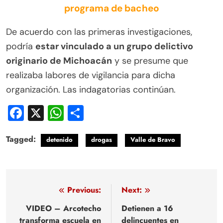
programa de bacheo
De acuerdo con las primeras investigaciones,
podría
estar vinculado a un grupo delictivo
originario de Michoacán
y se presume que
realizaba labores de vigilancia para dicha
organización. Las indagatorias continúan.
Facebook
X
WhatsApp
Compartir
Tagged:
detenido
drogas
Valle de Bravo
Navegación
Previous:
Next:
de
VIDEO – Arcotecho
Detienen a 16
transforma escuela en
delincuentes en