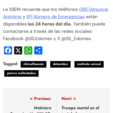
La SSEM recuerda que los teléfonos
089 Denuncia
Anónima
y
911 Número de Emergencias
están
disponibles
las 24 horas del día.
También puede
contactarse a través de las redes sociales:
Facebook @SS.Edomex y X @SS_Edomex.
Facebook
X
WhatsApp
Compartir
Tagged:
chimalhuacán
detenidos
maltrato animal
perros maltratados
Navegación
Previous:
Next:
de
Noticiero
Trampa mortal en el