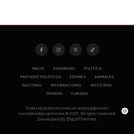
INICIO
SEGURIDAD
POLÍTICA
PARTIDOS POLÍTICOS
EDOMEX
ANIMALES
NACIONAL
INTERNACIONAL
NOTICIERO
OPINIÓN
TURISMO
Todas las publicaciones en esta página son
consideradas opiniones © 2025. All rights reserved.
BlazeThemes
Developed By
.