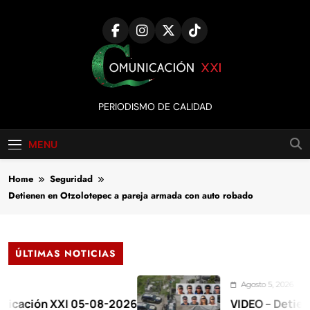
Skip
to
content
Comunicación
PERIODISMO DE CALIDAD
XXI
MENU
Home
Seguridad
Detienen en Otzolotepec a pareja armada con auto robado
ÚLTIMAS NOTICIAS
Agosto 5, 2026
ón XXI 05-08-2026
VIDEO – Detienen a 17