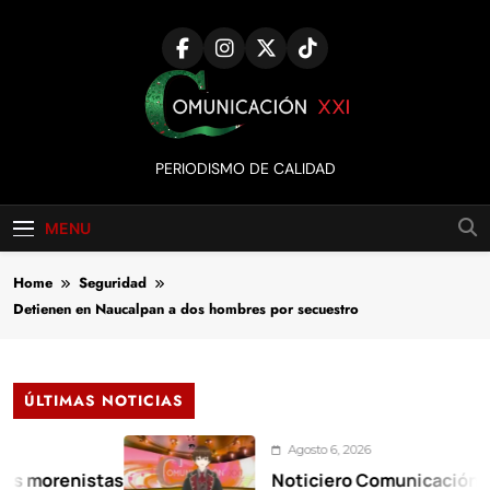
Skip
to
content
Comunicación
PERIODISMO DE CALIDAD
XXI
MENU
Home
Seguridad
Detienen en Naucalpan a dos hombres por secuestro
ÚLTIMAS NOTICIAS
Agosto 6, 2026
renistas
Noticiero Comunicación XXI 0