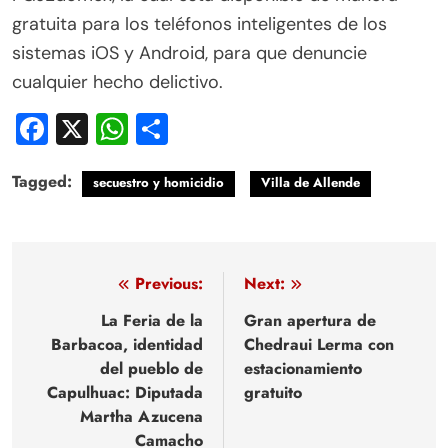
gratuita para los teléfonos inteligentes de los
sistemas iOS y Android, para que denuncie
cualquier hecho delictivo.
Facebook
X
WhatsApp
Compartir
Tagged:
secuestro y homicidio
Villa de Allende
Navegación
Previous:
Next:
de
La Feria de la
Gran apertura de
Barbacoa, identidad
Chedraui Lerma con
entradas
del pueblo de
estacionamiento
Capulhuac: Diputada
gratuito
Martha Azucena
Camacho