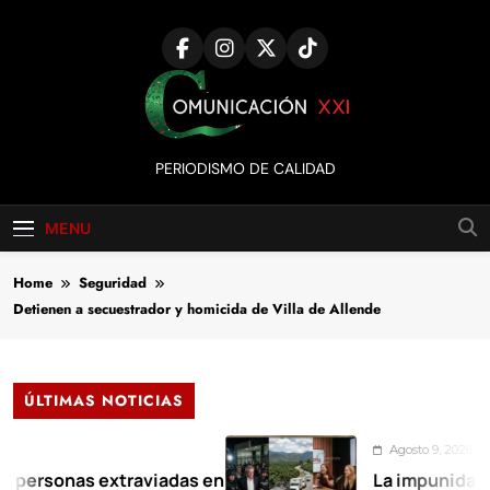
Skip
to
content
Comunicación
PERIODISMO DE CALIDAD
XXI
MENU
Home
Seguridad
Detienen a secuestrador y homicida de Villa de Allende
ÚLTIMAS NOTICIAS
Agosto 9, 2026
onas extraviadas en
La impunidad tiene f