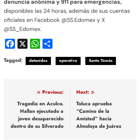
denuncia anónima y 911 para emergencias,
disponibles las 24 horas, además de sus cuentas
oficiales en Facebook @SS.Edomex y X
@SS_Edomex.
Facebook
X
WhatsApp
Compartir
Tagged:
detenidos
operativo
Santo Tomás
Navegación
Previous:
Next:
de
Tragedia en Aculco.
Toluca aprueba
Hallan ejecutado a
“Camino de la
entradas
joven desaparecido
Amistad” hacia
dentro de su Silverado
Almoloya de Juárez