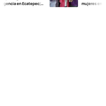
a en Ecatepec;
mujeres en Huixquil
esa en proceso