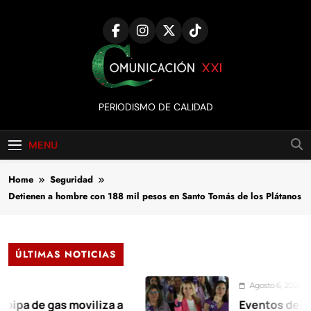
Skip
to
content
Comunicación
PERIODISMO DE CALIDAD
XXI
MENU
Home
Seguridad
Detienen a hombre con 188 mil pesos en Santo Tomás de los Plátanos
ÚLTIMAS NOTICIAS
Agosto 6, 2026
 gas moviliza a
Eventos del Día Nara