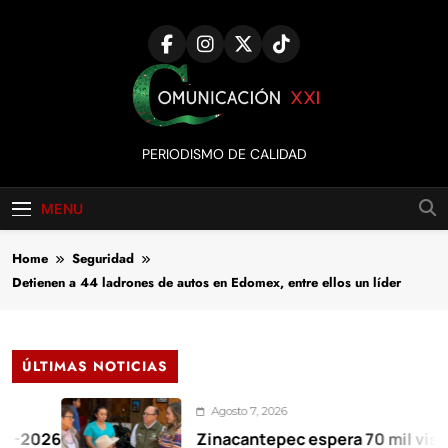
Skip
to
content
Comunicación
PERIODISMO DE CALIDAD
XXI
MENU
Home
Seguridad
Detienen a 44 ladrones de autos en Edomex, entre ellos un líder
ÚLTIMAS NOTICIAS
Agosto 7, 2026
6
Zinacantepec espera 70 mil visitantes 