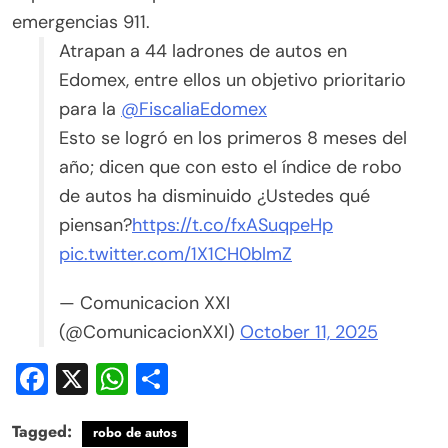
emergencias 911.
Atrapan a 44 ladrones de autos en
Edomex, entre ellos un objetivo prioritario
para la
@FiscaliaEdomex
Esto se logró en los primeros 8 meses del
año; dicen que con esto el índice de robo
de autos ha disminuido ¿Ustedes qué
piensan?
https://t.co/fxASuqpeHp
pic.twitter.com/1X1CH0blmZ
— Comunicacion XXI
(@ComunicacionXXI)
October 11, 2025
Facebook
X
WhatsApp
Compartir
Tagged:
robo de autos