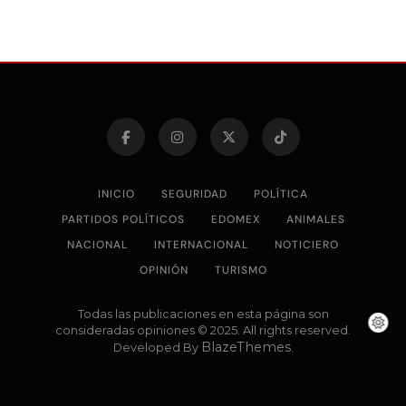
INICIO
SEGURIDAD
POLÍTICA
PARTIDOS POLÍTICOS
EDOMEX
ANIMALES
NACIONAL
INTERNACIONAL
NOTICIERO
OPINIÓN
TURISMO
Todas las publicaciones en esta página son
consideradas opiniones © 2025. All rights reserved.
BlazeThemes
Developed By
.