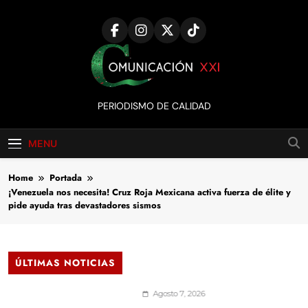
Skip
to
content
Comunicación
PERIODISMO DE CALIDAD
XXI
MENU
Home
Portada
¡Venezuela nos necesita! Cruz Roja Mexicana activa fuerza de élite y
pide ayuda tras devastadores sismos
ÚLTIMAS NOTICIAS
Agosto 7, 2026