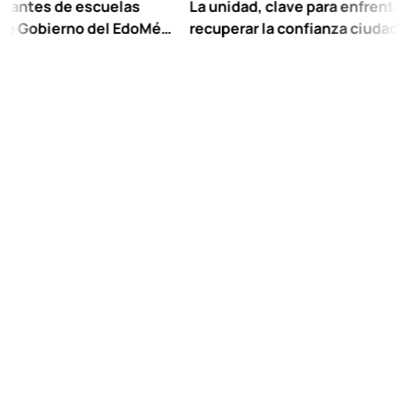
s de escuelas
La unidad, clave para enfrentar los ret
bierno del EdoMéx
recuperar la confianza ciudadana:
escolar hasta
Chuayffet