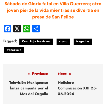
Sábado de Gloria fatal en Villa Guerrero; otro
joven pierde la vida mientras se divertía en
presa de San Felipe
Facebook
X
WhatsApp
Compartir
Tagged:
Cruz Roja Mexicana
sismo
tragedias
Venezuela
Navegación
Previous:
Next:
de
Televisión Mexiquense
Noticiero
lanza campaña por el
Comunicación XXI 25-
entradas
Mes del Orgullo
06-2026