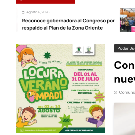
, 2026
Agost
ce gobernadora al Congreso por
Foro r
o al Plan de la Zona Oriente
traba
Poder Jud
Con
nue
Comunic