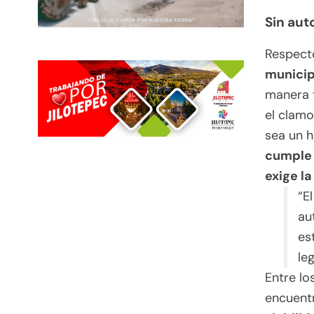
Sin aut
Respect
municip
manera t
el clamo
sea un h
cumple 
exige la
“E
au
es
leg
Entre lo
encuent