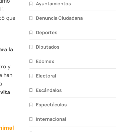
timo
Ayuntamientos
i,
có que
Denuncia Ciudadana
Deportes
Diputados
ara la
Edomex
tro y
e han
Electoral
a
Escándalos
vita
Espectáculos
Internacional
nimal