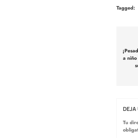
Tagged:
Nav
de
¡Pesad
a niño
entr
s
DEJA
Tu dir
obliga