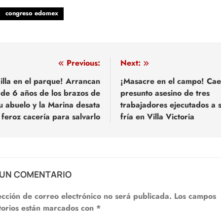
congreso edomex
egación
Previous:
Next:
illa en el parque! Arrancan
¡Masacre en el campo! Cae
 de 6 años de los brazos de
presunto asesino de tres
adas
u abuelo y la Marina desata
trabajadores ejecutados a 
feroz cacería para salvarlo
fría en Villa Victoria
 UN COMENTARIO
ección de correo electrónico no será publicada.
Los campos
torios están marcados con
*