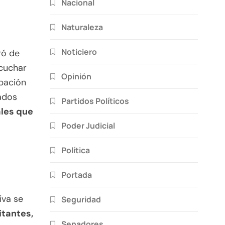
Nacional
Naturaleza
Noticiero
ró de
scuchar
Opinión
obación
tados
Partidos Políticos
ales que
Poder Judicial
Política
o
Portada
iva se
Seguridad
tantes,
Senadores