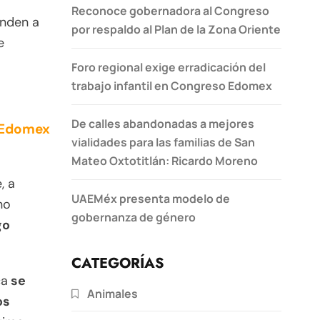
Reconoce gobernadora al Congreso
onden a
por respaldo al Plan de la Zona Oriente
e
Foro regional exige erradicación del
trabajo infantil en Congreso Edomex
De calles abandonadas a mejores
o Edomex
vialidades para las familias de San
Mateo Oxtotitlán: Ricardo Moreno
, a
UAEMéx presenta modelo de
no
gobernanza de género
go
CATEGORÍAS
ca
se
Animales
os