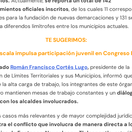
ios.
Actualmente,
se reporta un total de 142
mientos oficiales inscritos
, de los cuales 11 corresp
es para la fundación de nuevas demarcaciones y 131 s
 a diferendos limítrofes entre los municipios actuales.
TE SUGERIMOS:
escala impulsa participación juvenil en Congres
tado
Román Francisco Cortés Lugo
,
presidente de la
 de Límites Territoriales y sus Municipios, informó que
 la alta carga de trabajo, los integrantes de este órga
ivo mantienen mesas de trabajo constantes y un
diálo
 con los alcaldes involucrados.
s casos más relevantes y de mayor complejidad jurídi
ra el conflicto que involucra de manera directa a l