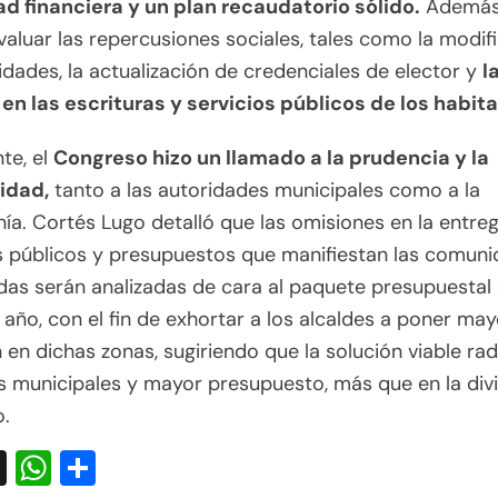
ad financiera y un plan recaudatorio sólido.
Además,
aluar las repercusiones sociales, tales como la modif
idades, la actualización de credenciales de elector y
l
en las escrituras y servicios públicos de los habit
te, el
Congreso hizo un llamado a la prudencia y la
lidad,
tanto a las autoridades municipales como a la
ía. Cortés Lugo detalló que las omisiones en la entre
s públicos y presupuestos que manifiestan las comun
as serán analizadas de cara al paquete presupuestal 
año, con el fin de exhortar a los alcaldes a poner may
 en dichas zonas, sugiriendo que la solución viable rad
 municipales y mayor presupuesto, más que en la divi
o.
acebook
X
WhatsApp
Compartir