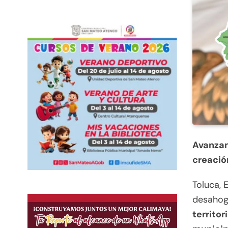
Avanzan
creació
Toluca, 
desahog
territor