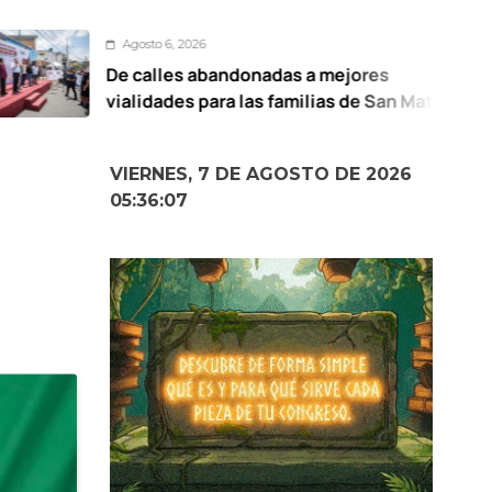
sto 6, 2026
A
alles abandonadas a mejores
UA
idades para las familias de San Mateo
de
titlán: Ricardo Moreno
VIERNES, 7 DE AGOSTO DE 2026
05:36:08