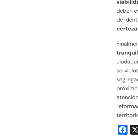
viabilid
deben ev
de ident
certeza 
Finalmen
tranqui
ciudadan
servicio
segregad
próximo 
atención
reformas
territori
F