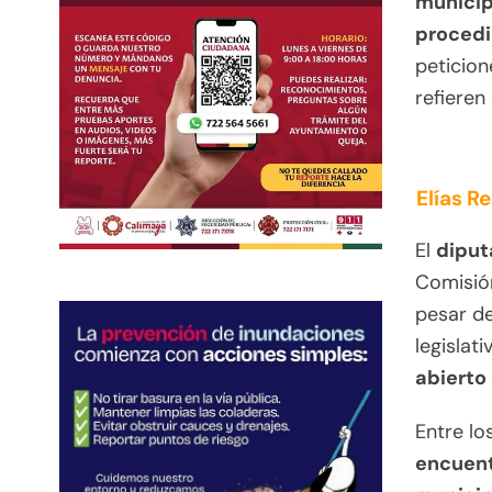
municip
procedi
peticion
refieren
Elías R
El
dipu
Comisión
pesar de
legislat
abierto
Entre lo
encuent