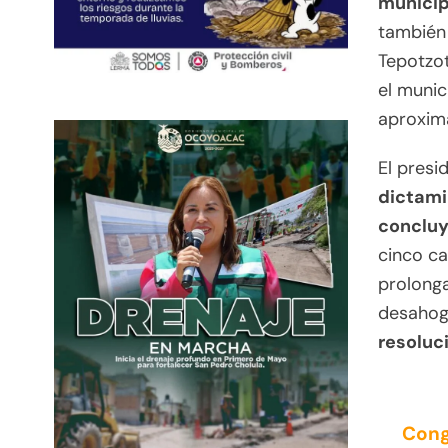
municip
también 
Tepotzo
el muni
aproxim
El presi
dictami
concluy
cinco ca
prolonga
desahoga
resoluci
Cong