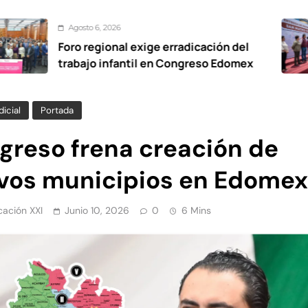
o 6, 2026
Ago
egional exige erradicación del
De c
jo infantil en Congreso Edomex
vial
Oxto
icial
Portada
greso frena creación de
vos municipios en Edomex
ación XXI
Junio 10, 2026
0
6 Mins