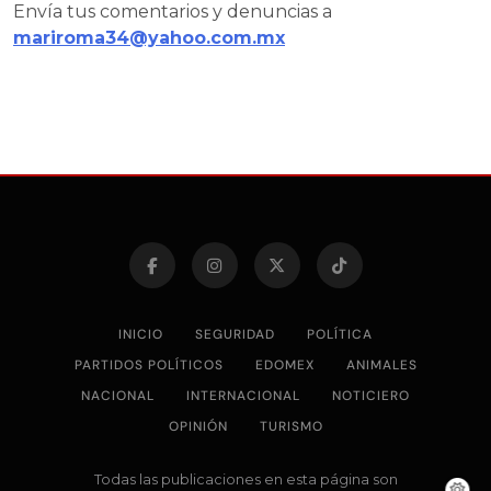
Envía tus comentarios y denuncias a
mariroma34@yahoo.com.mx
INICIO
SEGURIDAD
POLÍTICA
PARTIDOS POLÍTICOS
EDOMEX
ANIMALES
NACIONAL
INTERNACIONAL
NOTICIERO
OPINIÓN
TURISMO
Todas las publicaciones en esta página son