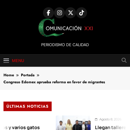
Skip
to
content
Comunicación
PERIODISMO DE CALIDAD
XXI
MENU
Home
Portada
Congreso Edomex aprueba reforma en favor de migrantes
ÚLTIMAS NOTICIAS
Agosto 8, 2026
varios gatos
Llegan talleres de a