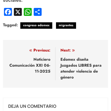
sociales.
Facebook
X
WhatsApp
Compartir
Tagged:
congreso edomex
migrantes
Navegación
Previous:
Next:
de
Noticiero
Edomex diseña
Comunicación XXI 06-
Juzgados LIBRES para
entradas
11-2025
atender violencia de
género
DEJA UN COMENTARIO