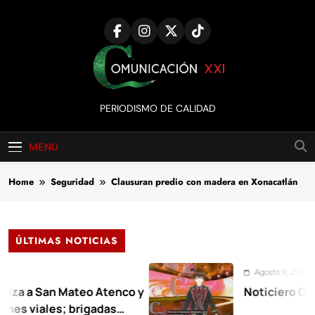
Skip
to
content
Comunicación
PERIODISMO DE CALIDAD
XXI
MENU
Home
Seguridad
Clausuran predio con madera en Xonacatlán
ÚLTIMAS NOTICIAS
Agosto 9, 2026
a San Mateo Atenco y
Noticiero Comunica
ales; brigadas