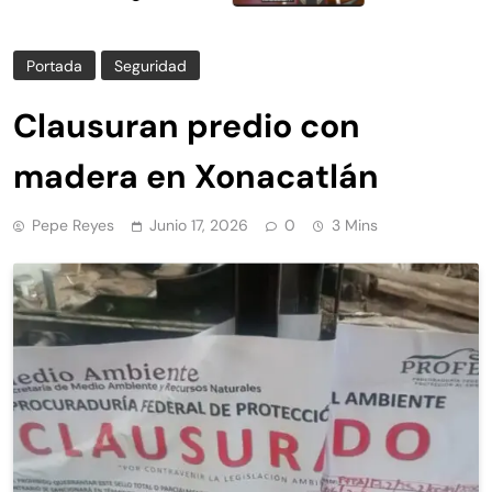
en la limpieza y
Portada
Seguridad
Clausuran predio con
madera en Xonacatlán
Pepe Reyes
Junio 17, 2026
0
3 Mins