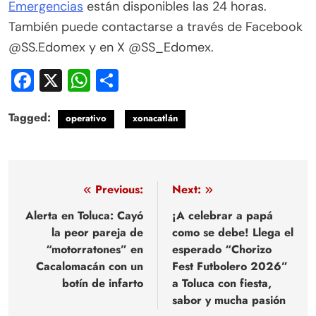
Emergencias
están disponibles las 24 horas.
También puede contactarse a través de Facebook
@SS.Edomex y en X @SS_Edomex.
Facebook
X
WhatsApp
Compartir
Tagged:
operativo
xonacatlán
Navegación
Previous:
Next:
de
Alerta en Toluca: Cayó
¡A celebrar a papá
la peor pareja de
como se debe! Llega el
entradas
“motorratones” en
esperado “Chorizo
Cacalomacán con un
Fest Futbolero 2026”
botín de infarto
a Toluca con fiesta,
sabor y mucha pasión