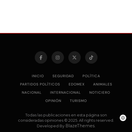
INICIO
SEGURIDAD
POLÍTICA
PARTIDOS POLÍTICOS
EDOMEX
ANIMALES
NACIONAL
INTERNACIONAL
NOTICIERO
OPINIÓN
TURISMO
Todas las publicaciones en esta página son
consideradas opiniones © 2025. All rights reserved.
BlazeThemes
Developed By
.