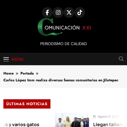
Skip
to
content
Comunicación
PERIODISMO DE CALIDAD
XXI
MENU
Home
Portada
Carlos López Imm realiza diversas faenas comunitarias en Jilotepec
ÚLTIMAS NOTICIAS
Agosto 8, 2026
arios gatos
Llegan talleres de au