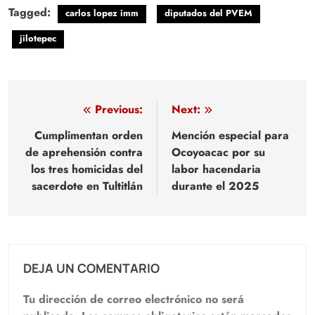
Tagged:
carlos lopez imm
diputados del PVEM
jilotepec
Navegación
Previous:
Next:
de
Cumplimentan orden
Mención especial para
de aprehensión contra
Ocoyoacac por su
entradas
los tres homicidas del
labor hacendaria
sacerdote en Tultitlán
durante el 2025
DEJA UN COMENTARIO
Tu dirección de correo electrónico no será