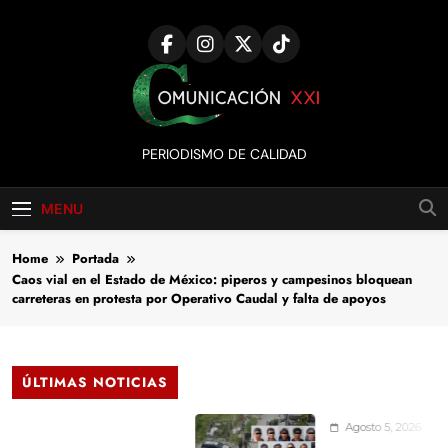
Skip
to
content
Comunicación
PERIODISMO DE CALIDAD
XXI
MENU
Home
Portada
Caos vial en el Estado de México: piperos y campesinos bloquean
carreteras en protesta por Operativo Caudal y falta de apoyos
ÚLTIMAS NOTICIAS
Agosto 5, 2026