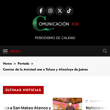
Skip
to
content
Comunicación
PERIODISMO DE CALIDAD
XXI
MENU
Home
Portada
Camino de la Amistad une a Toluca y Almoloya de Juárez
ÚLTIMAS NOTICIAS
Agosto 9, 2026
a San Mateo Atenco y
Noticiero Comunica