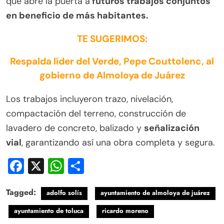
que abre la puerta a
futuros trabajos conjuntos
en beneficio de más habitantes.
TE SUGERIMOS:
Respalda líder del Verde, Pepe Couttolenc, al
gobierno de Almoloya de Juárez
Los trabajos incluyeron trazo, nivelación,
compactación del terreno, construcción de
lavadero de concreto, balizado y
señalización
vial
, garantizando así una obra completa y segura.
Facebook
X
WhatsApp
Compartir
Tagged:
adolfo solís
ayuntamiento de almoloya de juárez
ayuntamiento de toluca
ricardo moreno