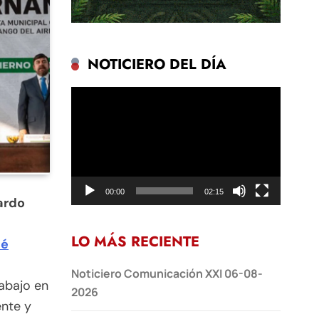
NOTICIERO DEL DÍA
Reproductor
de
vídeo
00:00
02:15
ardo
LO MÁS RECIENTE
sé
Noticiero Comunicación XXI 06-08-
rabajo en
2026
ente y