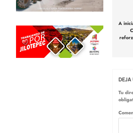
Nav
de
A inic
C
entr
refor
DEJA
Tu dir
obliga
Comen