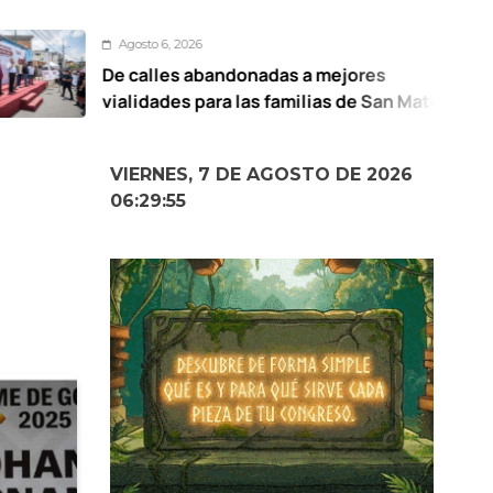
to 6, 2026
Ag
alles abandonadas a mejores
UAE
dades para las familias de San Mateo
de 
titlán: Ricardo Moreno
VIERNES, 7 DE AGOSTO DE 2026
06:29:56