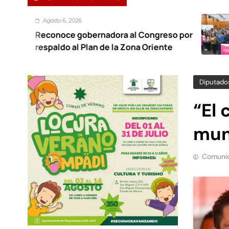
, 2026
Agosto
e gobernadora al Congreso por
Foro r
 al Plan de la Zona Oriente
trabaj
Diputado
“El
mun
Comunic