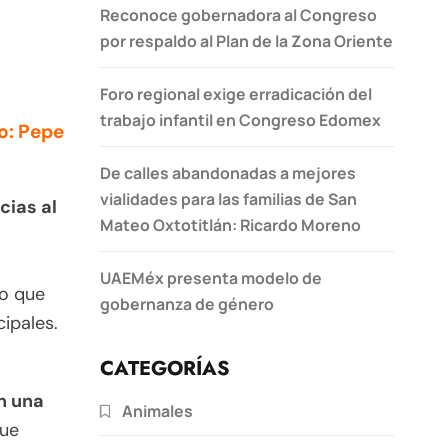
Reconoce gobernadora al Congreso
por respaldo al Plan de la Zona Oriente
Foro regional exige erradicación del
trabajo infantil en Congreso Edomex
o: Pepe
De calles abandonadas a mejores
vialidades para las familias de San
cias al
Mateo Oxtotitlán: Ricardo Moreno
UAEMéx presenta modelo de
lo que
gobernanza de género
ipales.
CATEGORÍAS
n una
Animales
que