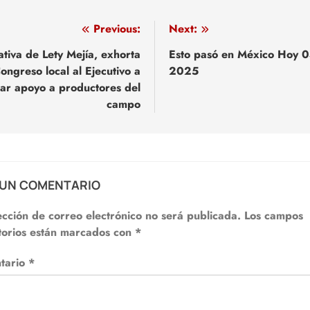
egación
Previous:
Next:
iativa de Lety Mejía, exhorta
Esto pasó en México Hoy 0
ongreso local al Ejecutivo a
2025
adas
zar apoyo a productores del
campo
 UN COMENTARIO
ección de correo electrónico no será publicada.
Los campos
torios están marcados con
*
tario
*