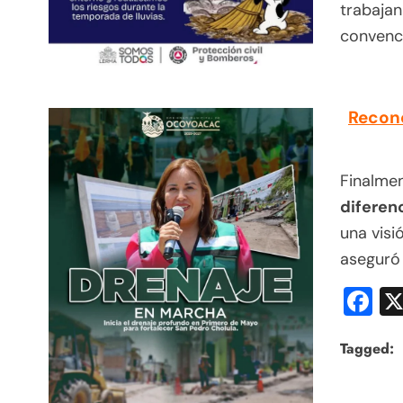
trabaja
convenc
Recono
Finalme
diferenc
una visi
aseguró 
F
Tagged: