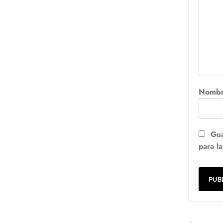
Nomb
Gua
para l