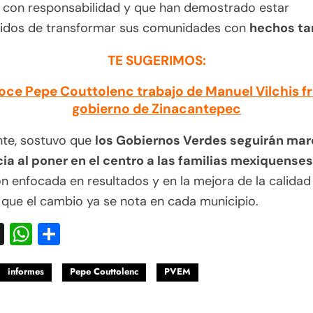
n con responsabilidad y que han demostrado estar
idos de transformar sus comunidades con
hechos ta
TE SUGERIMOS:
ce Pepe Couttolenc trabajo de Manuel Vilchis fr
gobierno de Zinacantepec
nte, sostuvo que
los Gobiernos Verdes seguirán ma
ia al poner en el centro a las familias mexiquenses
ón enfocada en resultados y en la mejora de la calidad 
que el cambio ya se nota en cada municipio.
acebook
X
WhatsApp
Compartir
informes
Pepe Couttolenc
PVEM