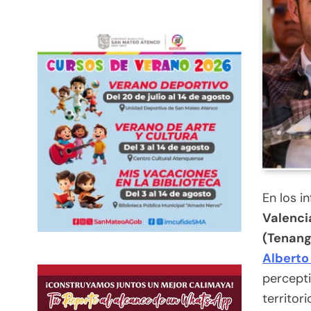
En los i
Valenci
(Tenango
Alberto
percepti
territor