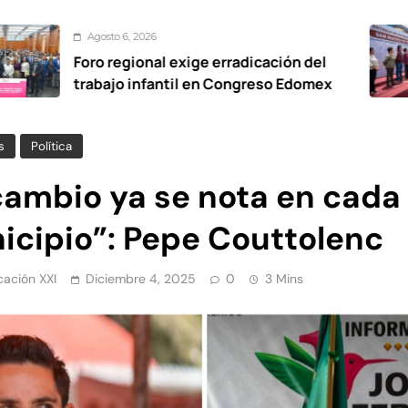
 6, 2026
Agos
egional exige erradicación del
De c
o infantil en Congreso Edomex
viali
Oxto
s
Política
 cambio ya se nota en cada
icipio”: Pepe Couttolenc
ación XXI
Diciembre 4, 2025
0
3 Mins