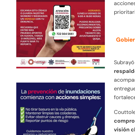
acciones
prioritar
Gobier
Subrayó
respald
acompaña
entregue
fortalec
Couttol
comprom
visión c