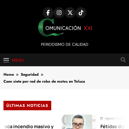
Skip
to
content
Comunicación
PERIODISMO DE CALIDAD
XXI
MENU
Home
Seguridad
Caen siete por red de robo de motos en Toluca
ÚLTIMAS NOTICIAS
Agosto 7, 2026
incendio masivo y
Fétidas diputadas 