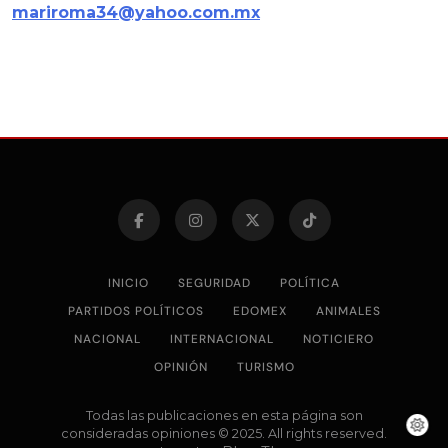
mariroma34@yahoo.com.mx
INICIO
SEGURIDAD
POLÍTICA
PARTIDOS POLÍTICOS
EDOMEX
ANIMALES
NACIONAL
INTERNACIONAL
NOTICIERO
OPINIÓN
TURISMO
Todas las publicaciones en esta página son
consideradas opiniones © 2025. All rights reserved.