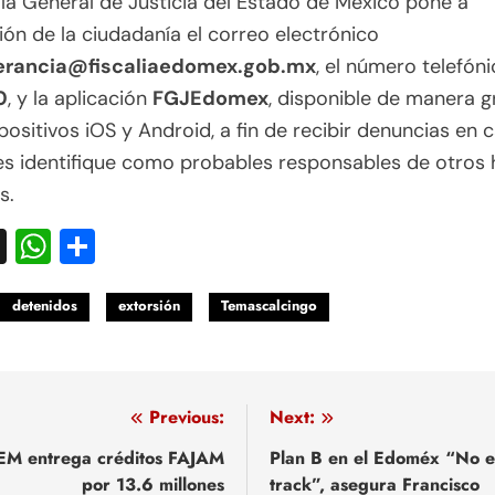
lía General de Justicia del Estado de México pone a
ión de la ciudadanía el correo electrónico
erancia@fiscaliaedomex.gob.mx
, el número telefón
0
, y la aplicación
FGJEdomex
, disponible de manera g
positivos iOS y Android, a fin de recibir denuncias en 
es identifique como probables responsables de otros
s.
acebook
X
WhatsApp
Compartir
detenidos
extorsión
Temascalcingo
egación
Previous:
Next:
M entrega créditos FAJAM
Plan B en el Edoméx “No es
por 13.6 millones
track”, asegura Francisco