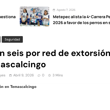
Agosto 7, 2026
Metepec alista la 4ª Carrera Pet Friendly
2026 a favor de los perros en situación de
calle
Seguridad
 seis por red de extorsió
ascalcingo
yes
Abril 9, 2026
0
3 Mins