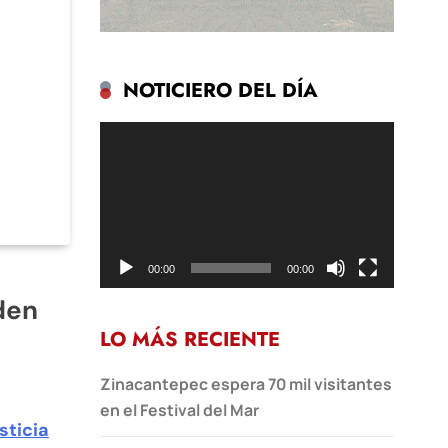
NOTICIERO DEL DÍA
Reproductor
de
vídeo
00:00
00:00
den
LO MÁS RECIENTE
Zinacantepec espera 70 mil visitantes
en el Festival del Mar
sticia