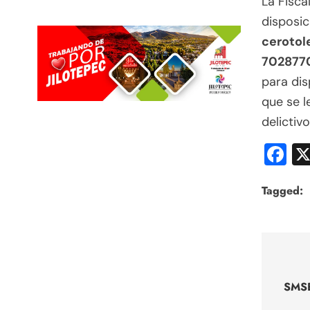
La Fisca
disposic
cerotol
702877
para dis
que se l
delictivo
F
Tagged:
Nav
de
SMSE