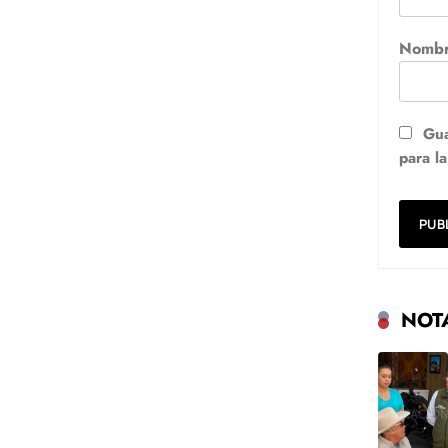
Nomb
Gua
para l
NOT