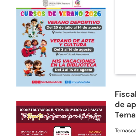
Fisca
de ap
Tema
Temasca