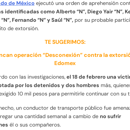
ado de México
ejecutó una orden de aprehensión con
 identificadas como Alberto “N”, Diego Yair “N”, Ke
 “N”, Fernando “N” y Saúl “N”,
por su probable partic
lito de extorsión.
TE SUGERIMOS:
ncan operación “Desconexión” contra la extorsi
Edomex
do con las investigaciones,
el 18 de febrero una víct
ptada por los detenidos y dos hombres
más, quienes
exigido 10 mil pesos para permitirle continuar con su t
 hecho, un conductor de transporte público fue amen
tregar una cantidad semanal a cambio de
no sufrir
nes
él o sus compañeros.