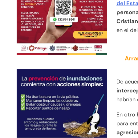
del Est
personas
Cristian
en el de
Arra
De acuer
interce
habrían 
En otro
para en
agresio