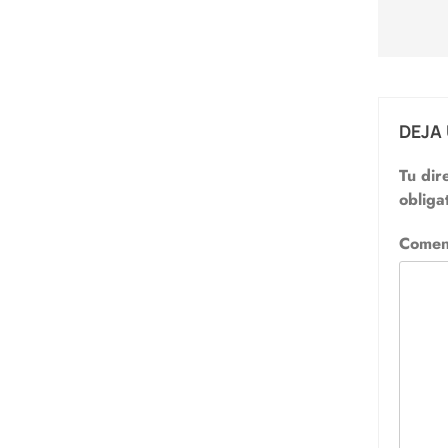
entr
DEJA
Tu dir
obliga
Comen