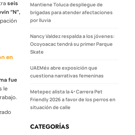
tra
seis
Mantiene Toluca despliegue de
vin “N”,
brigadas para atender afectaciones
por lluvia
ipación
Nancy Valdez respalda a los jóvenes:
Ocoyoacac tendrá su primer Parque
Skate
ón en
UAEMéx abre exposición que
cuestiona narrativas femeninas
ima fue
 le
Metepec alista la 4ª Carrera Pet
rabajo.
Friendly 2026 a favor de los perros en
situación de calle
azado
CATEGORÍAS