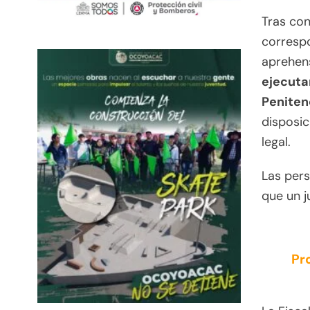
Tras con
correspo
aprehen
ejecuta
Penitenc
disposic
legal.
Las per
que un j
Pr