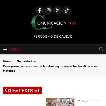
Skip
to
content
Comunicación
PERIODISMO DE CALIDAD
XXI
MENU
Home
Seguridad
Caen presuntos asesinos de hombre cuyo cuerpo fue localizado en
Metepec
ÚLTIMAS NOTICIAS
Agosto 6, 2026