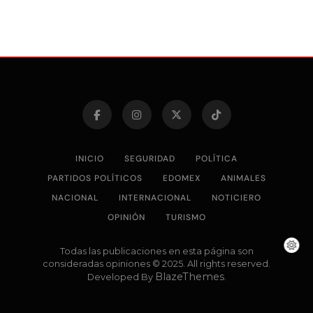
INICIO
SEGURIDAD
POLÍTICA
PARTIDOS POLÍTICOS
EDOMEX
ANIMALES
NACIONAL
INTERNACIONAL
NOTICIERO
OPINIÓN
TURISMO
Todas las publicaciones en esta página son
consideradas opiniones © 2025. All rights reserved.
BlazeThemes
Developed By
.