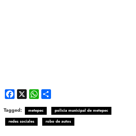
Facebook
X
WhatsApp
Compartir
Tagged:
metepec
policia municipal de metepec
redes sociales
robo de autos