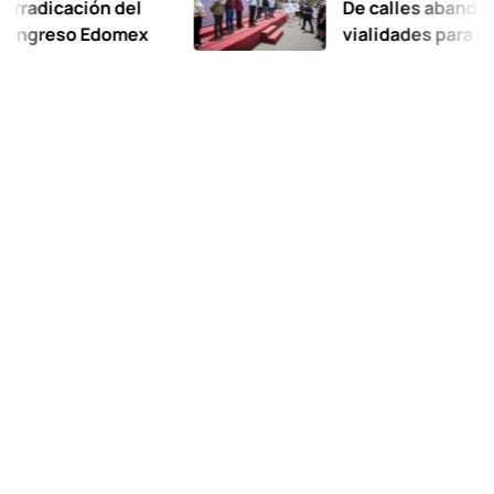
ción del
De calles abandonadas a m
o Edomex
vialidades para las famili
Oxtotitlán: Ricardo Moren