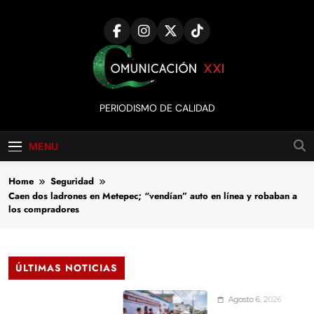
Skip
to
content
Comunicación
PERIODISMO DE CALIDAD
XXI
MENU
Home
Seguridad
Caen dos ladrones en Metepec; “vendían” auto en línea y robaban a
los compradores
ÚLTIMAS NOTICIAS
Agosto 6, 2026