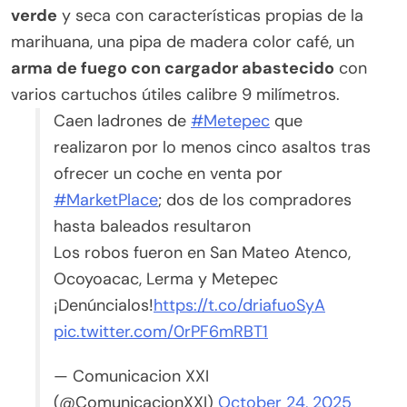
verde
y seca con características propias de la
marihuana, una pipa de madera color café, un
arma de fuego con cargador abastecido
con
varios cartuchos útiles calibre 9 milímetros.
Caen ladrones de
#Metepec
que
realizaron por lo menos cinco asaltos tras
ofrecer un coche en venta por
#MarketPlace
; dos de los compradores
hasta baleados resultaron
Los robos fueron en San Mateo Atenco,
Ocoyoacac, Lerma y Metepec
¡Denúncialos!
https://t.co/driafuoSyA
pic.twitter.com/0rPF6mRBT1
— Comunicacion XXI
(@ComunicacionXXI)
October 24, 2025