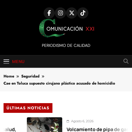
Skip
to
content
Comunicación
PERIODISMO DE CALIDAD
XXI
MENU
Home
Seguridad
Cae en Toluca supuesto cirujano plástico acusado de homicidio
ÚLTIMAS NOTICIAS
Agosto 6, 2026
,
Volcamiento de pipa de gas moviliz