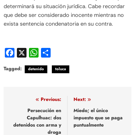
determinará su situación jurídica. Cabe recordar
que debe ser considerado inocente mientras no
exista sentencia condenatoria en su contra.
Facebook
X
WhatsApp
Compartir
Tagged:
detenido
toluca
Navegación
Previous:
Next:
de
Persecución en
Miedo; el único
Capulhuac: dos
impuesto que se paga
entradas
detenidos con arma y
puntualmente
droga