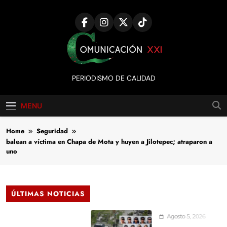
Skip
to
content
Comunicación
PERIODISMO DE CALIDAD
XXI
MENU
Home
Seguridad
balean a víctima en Chapa de Mota y huyen a Jilotepec; atraparon a
uno
ÚLTIMAS NOTICIAS
Agosto 5, 2026