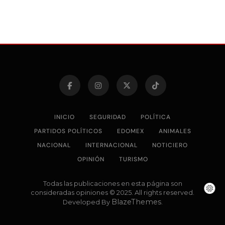
INICIO
SEGURIDAD
POLÍTICA
PARTIDOS POLÍTICOS
EDOMEX
ANIMALES
NACIONAL
INTERNACIONAL
NOTICIERO
OPINIÓN
TURISMO
Todas las publicaciones en esta página son
consideradas opiniones © 2025. All rights reserved.
BlazeThemes
Developed By
.