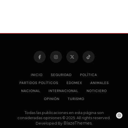
INICIO
SEGURIDAD
POLÍTICA
PARTIDOS POLÍTICOS
EDOMEX
ANIMALES
NACIONAL
INTERNACIONAL
NOTICIERO
OPINIÓN
TURISMO
Todas las publicaciones en esta página son
consideradas opiniones © 2025. All rights reserved.
BlazeThemes
Developed By
.