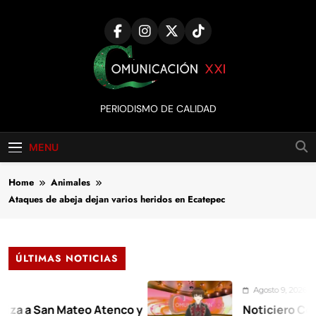
Skip
to
content
Comunicación
PERIODISMO DE CALIDAD
XXI
MENU
Home
Animales
Ataques de abeja dejan varios heridos en Ecatepec
ÚLTIMAS NOTICIAS
Agosto 9, 2026
 San Mateo Atenco y
Noticiero Comunica